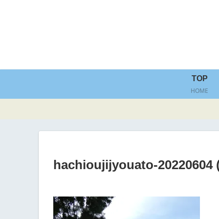
TOP
HOME
hachioujijyouato-20220604 