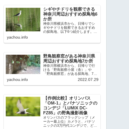
出現頻度が高いと感じた場所で
す。 北本自然観察公園：埼玉県...
シギやチドリを観察できる
神奈川周辺おすすめ探鳥地6
か所
神奈川県横浜市から、日帰りでシ
ギやチドリを観察できるおすすめ
の探鳥地、以下6つ紹介します。こ
れまで50か所近くの探鳥地を訪
yachou.info
れ、シギやチドリ観察の手応えを
感じた探鳥地です。ふなばし三番
瀬海浜公園：千葉県船橋市谷津干
潟公園：千葉県習志野市東京港...
野鳥観察窓がある神奈川県
周辺おすすめ探鳥地7か所
神奈川県横浜市から、日帰りで行
ける「野鳥観察小屋（舎）」や
「野鳥観察窓」がある探鳥地、7か
所を紹介します。どこもオススメ
yachou.info
2022.07.29
の探鳥地です。実際に訪れてみる
と、野山にいる野鳥、海や湖にい
る野鳥それぞれ違う観察になりま
した。街中にあり、電車で行ける...
【作例比較】オリンパス
「OM-1」とパナソニックの
コンデジ「LUMIX DC-
FZ85」の野鳥撮影画像
オリンパスのフラッグシップ（メ
ーカー最上位）カメラと、パナソ
ニックの3万円代コンデジで、どの