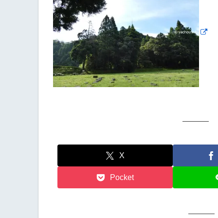
X
Pocket