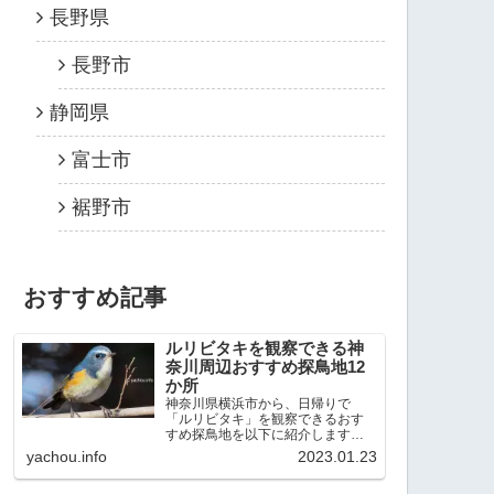
長野県
長野市
静岡県
富士市
裾野市
おすすめ記事
ルリビタキを観察できる神
奈川周辺おすすめ探鳥地12
か所
神奈川県横浜市から、日帰りで
「ルリビタキ」を観察できるおす
すめ探鳥地を以下に紹介します。
これまで80か所近くの探鳥地を訪
yachou.info
2023.01.23
れ、手応えを感じた場所です。以
下、★ が多いほど観察しやすく、