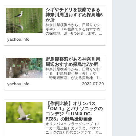
出現頻度が高いと感じた場所で
す。 北本自然観察公園：埼玉県...
シギやチドリを観察できる
神奈川周辺おすすめ探鳥地6
か所
神奈川県横浜市から、日帰りでシ
ギやチドリを観察できるおすすめ
の探鳥地、以下6つ紹介します。こ
れまで50か所近くの探鳥地を訪
yachou.info
れ、シギやチドリ観察の手応えを
感じた探鳥地です。ふなばし三番
瀬海浜公園：千葉県船橋市谷津干
潟公園：千葉県習志野市東京港...
野鳥観察窓がある神奈川県
周辺おすすめ探鳥地7か所
神奈川県横浜市から、日帰りで行
ける「野鳥観察小屋（舎）」や
「野鳥観察窓」がある探鳥地、7か
所を紹介します。どこもオススメ
yachou.info
2022.07.29
の探鳥地です。実際に訪れてみる
と、野山にいる野鳥、海や湖にい
る野鳥それぞれ違う観察になりま
した。街中にあり、電車で行ける...
【作例比較】オリンパス
「OM-1」とパナソニックの
コンデジ「LUMIX DC-
FZ85」の野鳥撮影画像
オリンパスのフラッグシップ（メ
ーカー最上位）カメラと、パナソ
ニックの3万円代コンデジで、どの