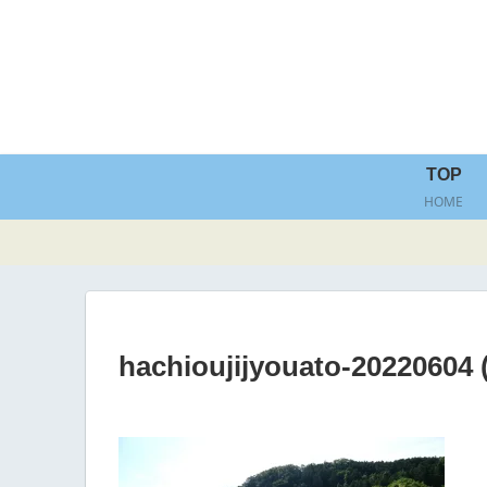
TOP
HOME
hachioujijyouato-20220604 