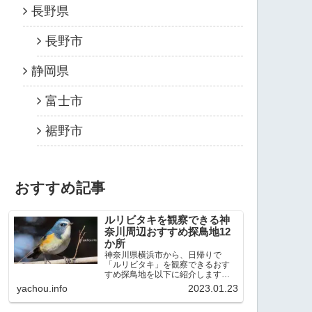
長野県
長野市
静岡県
富士市
裾野市
おすすめ記事
ルリビタキを観察できる神
奈川周辺おすすめ探鳥地12
か所
神奈川県横浜市から、日帰りで
「ルリビタキ」を観察できるおす
すめ探鳥地を以下に紹介します。
これまで80か所近くの探鳥地を訪
yachou.info
2023.01.23
れ、手応えを感じた場所です。以
下、★ が多いほど観察しやすく、