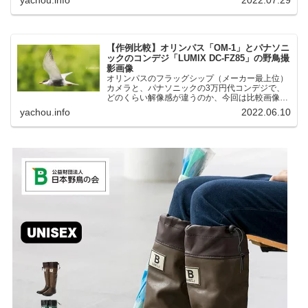
湖にいる野鳥それぞれ違う観察になりました。街
中にあり、電車で行ける...
【作例比較】オリンパス「OM-1」とパナソニ
ックのコンデジ「LUMIX DC-FZ85」の野鳥撮
影画像
オリンパスのフラッグシップ（メーカー最上位）
カメラと、パナソニックの3万円代コンデジで、
どのくらい解像感が違うのか、今回は比較画像を
紹介します。私はコンデジを愛用しているのです
yachou.info
2022.06.10
が、相棒がオリンパス「OM-1」を使い始めたと
ころ、同じ被写体で...