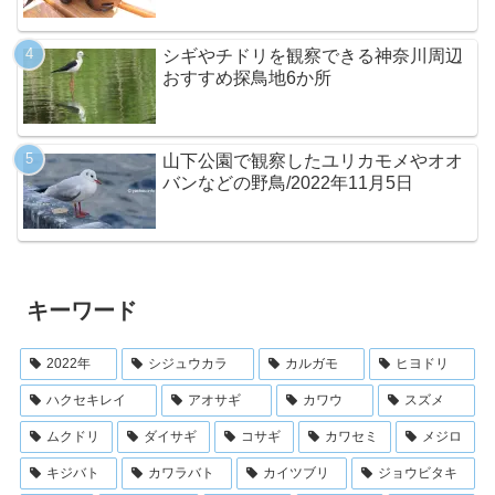
シギやチドリを観察できる神奈川周辺
おすすめ探鳥地6か所
山下公園で観察したユリカモメやオオ
バンなどの野鳥/2022年11月5日
キーワード
2022年
シジュウカラ
カルガモ
ヒヨドリ
ハクセキレイ
アオサギ
カワウ
スズメ
ムクドリ
ダイサギ
コサギ
カワセミ
メジロ
キジバト
カワラバト
カイツブリ
ジョウビタキ