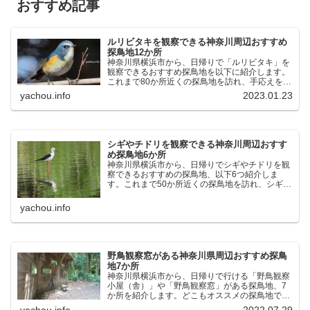
おすすめ記事
ルリビタキを観察できる神奈川周辺おすすめ
探鳥地12か所
神奈川県横浜市から、日帰りで「ルリビタキ」を
観察できるおすすめ探鳥地を以下に紹介します。
これまで80か所近くの探鳥地を訪れ、手応えを感
じた場所です。以下、★ が多いほど観察しやす
yachou.info
2023.01.23
く、出現頻度が高いと感じた場所です。 北本自然
観察公園：埼玉県...
シギやチドリを観察できる神奈川周辺おすす
め探鳥地6か所
神奈川県横浜市から、日帰りでシギやチドリを観
察できるおすすめの探鳥地、以下6つ紹介しま
す。これまで50か所近くの探鳥地を訪れ、シギや
チドリ観察の手応えを感じた探鳥地です。ふなば
し三番瀬海浜公園：千葉県船橋市谷津干潟公園：
yachou.info
千葉県習志野市東京港...
野鳥観察窓がある神奈川県周辺おすすめ探鳥
地7か所
神奈川県横浜市から、日帰りで行ける「野鳥観察
小屋（舎）」や「野鳥観察窓」がある探鳥地、7
か所を紹介します。どこもオススメの探鳥地で
す。実際に訪れてみると、野山にいる野鳥、海や
yachou.info
2022.07.29