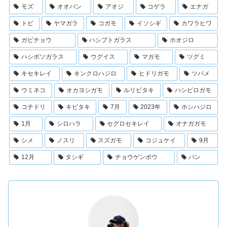
モズ
オオバン
アオジ
コゲラ
エナガ
トビ
ヤマガラ
コガモ
イソシギ
カワラヒワ
ガビチョウ
ハシブトガラス
ホオジロ
ハシボソガラス
ウグイス
マガモ
ツグミ
キセキレイ
キンクロハジロ
ヒドリガモ
ツバメ
ウミネコ
オカヨシガモ
ルリビタキ
ハシビロガモ
コチドリ
キビタキ
7月
2023年
ホシハジロ
1月
シロハラ
セグロセキレイ
オナガガモ
シメ
ノスリ
スズガモ
コジュケイ
9月
12月
タシギ
チョウゲンボウ
バン