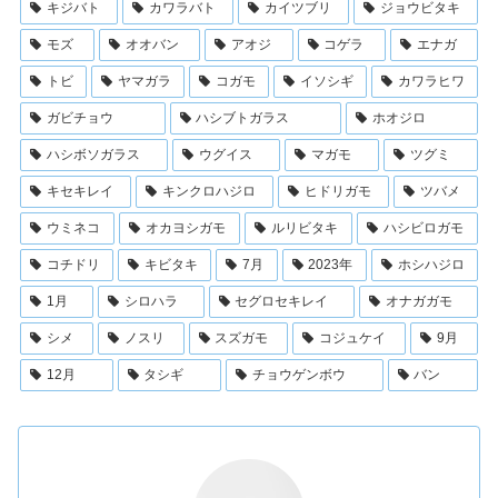
キジバト
カワラバト
カイツブリ
ジョウビタキ
モズ
オオバン
アオジ
コゲラ
エナガ
トビ
ヤマガラ
コガモ
イソシギ
カワラヒワ
ガビチョウ
ハシブトガラス
ホオジロ
ハシボソガラス
ウグイス
マガモ
ツグミ
キセキレイ
キンクロハジロ
ヒドリガモ
ツバメ
ウミネコ
オカヨシガモ
ルリビタキ
ハシビロガモ
コチドリ
キビタキ
7月
2023年
ホシハジロ
1月
シロハラ
セグロセキレイ
オナガガモ
シメ
ノスリ
スズガモ
コジュケイ
9月
12月
タシギ
チョウゲンボウ
バン