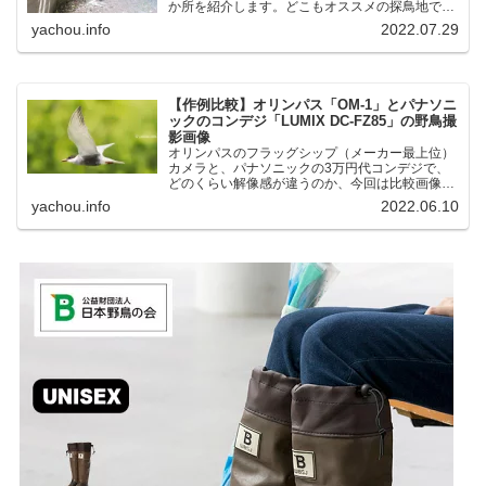
か所を紹介します。どこもオススメの探鳥地で
す。実際に訪れてみると、野山にいる野鳥、海や
yachou.info
2022.07.29
湖にいる野鳥それぞれ違う観察になりました。街
中にあり、電車で行ける...
【作例比較】オリンパス「OM-1」とパナソニ
ックのコンデジ「LUMIX DC-FZ85」の野鳥撮
影画像
オリンパスのフラッグシップ（メーカー最上位）
カメラと、パナソニックの3万円代コンデジで、
どのくらい解像感が違うのか、今回は比較画像を
紹介します。私はコンデジを愛用しているのです
yachou.info
2022.06.10
が、相棒がオリンパス「OM-1」を使い始めたと
ころ、同じ被写体で...