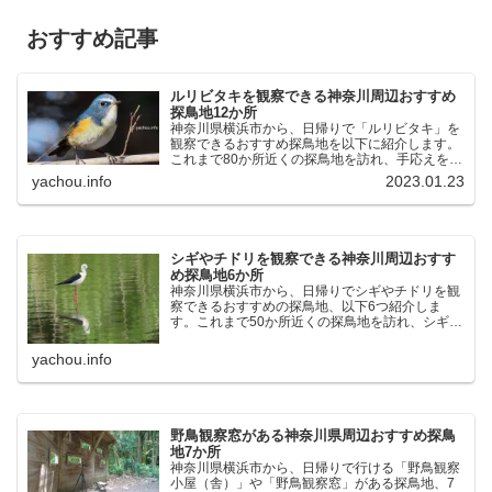
おすすめ記事
ルリビタキを観察できる神奈川周辺おすすめ
探鳥地12か所
神奈川県横浜市から、日帰りで「ルリビタキ」を
観察できるおすすめ探鳥地を以下に紹介します。
これまで80か所近くの探鳥地を訪れ、手応えを感
じた場所です。以下、★ が多いほど観察しやす
yachou.info
2023.01.23
く、出現頻度が高いと感じた場所です。 北本自然
観察公園：埼玉県...
シギやチドリを観察できる神奈川周辺おすす
め探鳥地6か所
神奈川県横浜市から、日帰りでシギやチドリを観
察できるおすすめの探鳥地、以下6つ紹介しま
す。これまで50か所近くの探鳥地を訪れ、シギや
チドリ観察の手応えを感じた探鳥地です。ふなば
し三番瀬海浜公園：千葉県船橋市谷津干潟公園：
yachou.info
千葉県習志野市東京港...
野鳥観察窓がある神奈川県周辺おすすめ探鳥
地7か所
神奈川県横浜市から、日帰りで行ける「野鳥観察
小屋（舎）」や「野鳥観察窓」がある探鳥地、7