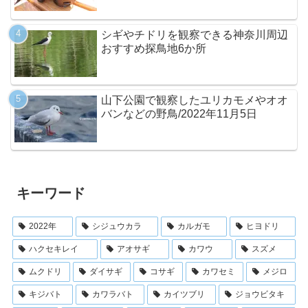
シギやチドリを観察できる神奈川周辺
おすすめ探鳥地6か所
山下公園で観察したユリカモメやオオ
バンなどの野鳥/2022年11月5日
キーワード
2022年
シジュウカラ
カルガモ
ヒヨドリ
ハクセキレイ
アオサギ
カワウ
スズメ
ムクドリ
ダイサギ
コサギ
カワセミ
メジロ
キジバト
カワラバト
カイツブリ
ジョウビタキ