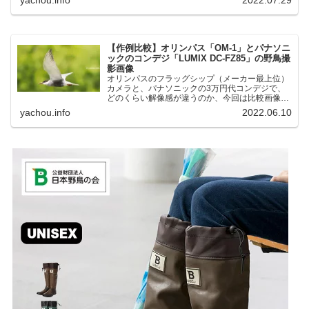
湖にいる野鳥それぞれ違う観察になりました。街
中にあり、電車で行ける...
【作例比較】オリンパス「OM-1」とパナソニ
ックのコンデジ「LUMIX DC-FZ85」の野鳥撮
影画像
オリンパスのフラッグシップ（メーカー最上位）
カメラと、パナソニックの3万円代コンデジで、
どのくらい解像感が違うのか、今回は比較画像を
紹介します。私はコンデジを愛用しているのです
yachou.info
2022.06.10
が、相棒がオリンパス「OM-1」を使い始めたと
ころ、同じ被写体で...