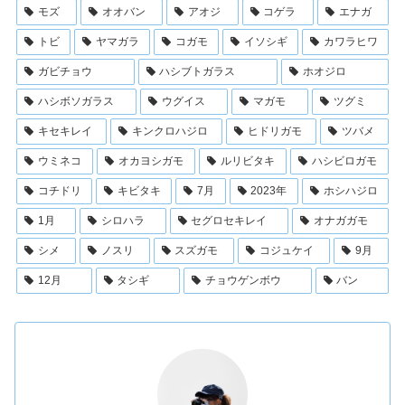
モズ
オオバン
アオジ
コゲラ
エナガ
トビ
ヤマガラ
コガモ
イソシギ
カワラヒワ
ガビチョウ
ハシブトガラス
ホオジロ
ハシボソガラス
ウグイス
マガモ
ツグミ
キセキレイ
キンクロハジロ
ヒドリガモ
ツバメ
ウミネコ
オカヨシガモ
ルリビタキ
ハシビロガモ
コチドリ
キビタキ
7月
2023年
ホシハジロ
1月
シロハラ
セグロセキレイ
オナガガモ
シメ
ノスリ
スズガモ
コジュケイ
9月
12月
タシギ
チョウゲンボウ
バン