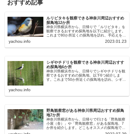
おすすめ記事
ルリビタキを観察できる神奈川周辺おすすめ
探鳥地12か所
神奈川県横浜市から、日帰りで「ルリビタキ」を
観察できるおすすめ探鳥地を以下に紹介します。
これまで80か所近くの探鳥地を訪れ、手応えを感
じた場所です。以下、★ が多いほど観察しやす
yachou.info
2023.01.23
く、出現頻度が高いと感じた場所です。 北本自然
観察公園：埼玉県...
シギやチドリを観察できる神奈川周辺おすす
め探鳥地6か所
神奈川県横浜市から、日帰りでシギやチドリを観
察できるおすすめの探鳥地、以下6つ紹介しま
す。これまで50か所近くの探鳥地を訪れ、シギや
チドリ観察の手応えを感じた探鳥地です。ふなば
し三番瀬海浜公園：千葉県船橋市谷津干潟公園：
yachou.info
千葉県習志野市東京港...
野鳥観察窓がある神奈川県周辺おすすめ探鳥
地7か所
神奈川県横浜市から、日帰りで行ける「野鳥観察
小屋（舎）」や「野鳥観察窓」がある探鳥地、7
か所を紹介します。どこもオススメの探鳥地で
す。実際に訪れてみると、野山にいる野鳥、海や
yachou.info
2022.07.29