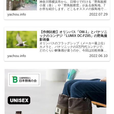
神奈川県横浜市から、日帰りで行ける「野鳥観察
小屋（舎）」や「野鳥観察窓」がある探鳥地、7
か所を紹介します。どこもオススメの探鳥地で
す。実際に訪れてみると、野山にいる野鳥、海や
yachou.info
2022.07.29
湖にいる野鳥それぞれ違う観察になりました。街
中にあり、電車で行ける...
【作例比較】オリンパス「OM-1」とパナソニ
ックのコンデジ「LUMIX DC-FZ85」の野鳥撮
影画像
オリンパスのフラッグシップ（メーカー最上位）
カメラと、パナソニックの3万円代コンデジで、
どのくらい解像感が違うのか、今回は比較画像を
紹介します。私はコンデジを愛用しているのです
yachou.info
2022.06.10
が、相棒がオリンパス「OM-1」を使い始めたと
ころ、同じ被写体で...