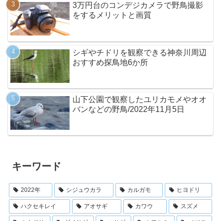
3万円台のコンデジカメラで野鳥撮影
をするメリットと画質
シギやチドリを観察できる神奈川周辺
おすすめ探鳥地6か所
山下公園で観察したユリカモメやオオ
バンなどの野鳥/2022年11月5日
キーワード
2022年
シジュウカラ
カルガモ
ヒヨドリ
ハクセキレイ
アオサギ
カワウ
スズメ