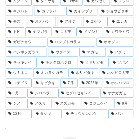
ムクドリ
ダイサギ
コサギ
カワセミ
メジロ
キジバト
カワラバト
カイツブリ
ジョウビタキ
モズ
オオバン
アオジ
コゲラ
エナガ
トビ
ヤマガラ
コガモ
イソシギ
カワラヒワ
ガビチョウ
ハシブトガラス
ホオジロ
ハシボソガラス
ウグイス
マガモ
ツグミ
キセキレイ
キンクロハジロ
ヒドリガモ
ツバメ
ウミネコ
オカヨシガモ
ルリビタキ
ハシビロガモ
コチドリ
キビタキ
7月
2023年
ホシハジロ
1月
シロハラ
セグロセキレイ
オナガガモ
シメ
ノスリ
スズガモ
コジュケイ
9月
12月
タシギ
チョウゲンボウ
バン