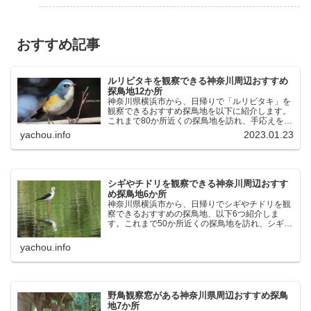
おすすめ記事
ルリビタキを観察できる神奈川周辺おすすめ
探鳥地12か所
神奈川県横浜市から、日帰りで「ルリビタキ」を
観察できるおすすめ探鳥地を以下に紹介します。
これまで80か所近くの探鳥地を訪れ、手応えを感
じた場所です。以下、★ が多いほど観察しやす
yachou.info
2023.01.23
く、出現頻度が高いと感じた場所です。 北本自然
観察公園：埼玉県...
シギやチドリを観察できる神奈川周辺おすす
め探鳥地6か所
神奈川県横浜市から、日帰りでシギやチドリを観
察できるおすすめの探鳥地、以下6つ紹介しま
す。これまで50か所近くの探鳥地を訪れ、シギや
チドリ観察の手応えを感じた探鳥地です。ふなば
し三番瀬海浜公園：千葉県船橋市谷津干潟公園：
yachou.info
千葉県習志野市東京港...
野鳥観察窓がある神奈川県周辺おすすめ探鳥
地7か所