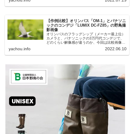
湖にいる野鳥それぞれ違う観察になりました。街
中にあり、電車で行ける...
【作例比較】オリンパス「OM-1」とパナソニ
ックのコンデジ「LUMIX DC-FZ85」の野鳥撮
影画像
オリンパスのフラッグシップ（メーカー最上位）
カメラと、パナソニックの3万円代コンデジで、
どのくらい解像感が違うのか、今回は比較画像を
紹介します。私はコンデジを愛用しているのです
yachou.info
2022.06.10
が、相棒がオリンパス「OM-1」を使い始めたと
ころ、同じ被写体で...