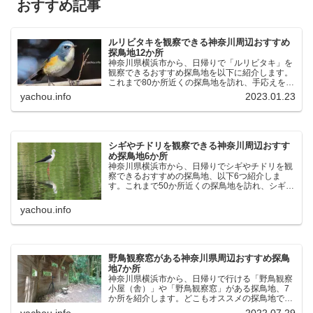
おすすめ記事
ルリビタキを観察できる神奈川周辺おすすめ
探鳥地12か所
神奈川県横浜市から、日帰りで「ルリビタキ」を
観察できるおすすめ探鳥地を以下に紹介します。
これまで80か所近くの探鳥地を訪れ、手応えを感
じた場所です。以下、★ が多いほど観察しやす
yachou.info
2023.01.23
く、出現頻度が高いと感じた場所です。 北本自然
観察公園：埼玉県...
シギやチドリを観察できる神奈川周辺おすす
め探鳥地6か所
神奈川県横浜市から、日帰りでシギやチドリを観
察できるおすすめの探鳥地、以下6つ紹介しま
す。これまで50か所近くの探鳥地を訪れ、シギや
チドリ観察の手応えを感じた探鳥地です。ふなば
し三番瀬海浜公園：千葉県船橋市谷津干潟公園：
yachou.info
千葉県習志野市東京港...
野鳥観察窓がある神奈川県周辺おすすめ探鳥
地7か所
神奈川県横浜市から、日帰りで行ける「野鳥観察
小屋（舎）」や「野鳥観察窓」がある探鳥地、7
か所を紹介します。どこもオススメの探鳥地で
す。実際に訪れてみると、野山にいる野鳥、海や
yachou.info
2022.07.29