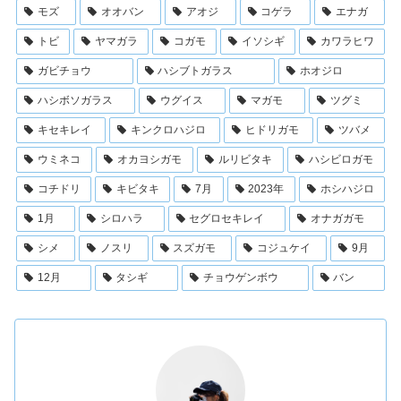
モズ
オオバン
アオジ
コゲラ
エナガ
トビ
ヤマガラ
コガモ
イソシギ
カワラヒワ
ガビチョウ
ハシブトガラス
ホオジロ
ハシボソガラス
ウグイス
マガモ
ツグミ
キセキレイ
キンクロハジロ
ヒドリガモ
ツバメ
ウミネコ
オカヨシガモ
ルリビタキ
ハシビロガモ
コチドリ
キビタキ
7月
2023年
ホシハジロ
1月
シロハラ
セグロセキレイ
オナガガモ
シメ
ノスリ
スズガモ
コジュケイ
9月
12月
タシギ
チョウゲンボウ
バン