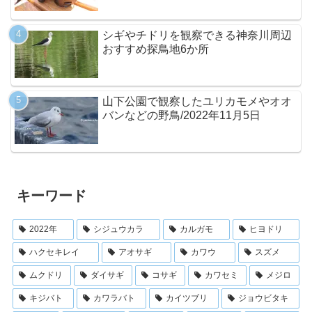
シギやチドリを観察できる神奈川周辺
おすすめ探鳥地6か所
山下公園で観察したユリカモメやオオ
バンなどの野鳥/2022年11月5日
キーワード
2022年
シジュウカラ
カルガモ
ヒヨドリ
ハクセキレイ
アオサギ
カワウ
スズメ
ムクドリ
ダイサギ
コサギ
カワセミ
メジロ
キジバト
カワラバト
カイツブリ
ジョウビタキ