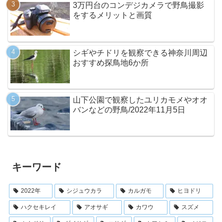
3万円台のコンデジカメラで野鳥撮影
をするメリットと画質
シギやチドリを観察できる神奈川周辺
おすすめ探鳥地6か所
山下公園で観察したユリカモメやオオ
バンなどの野鳥/2022年11月5日
キーワード
2022年
シジュウカラ
カルガモ
ヒヨドリ
ハクセキレイ
アオサギ
カワウ
スズメ