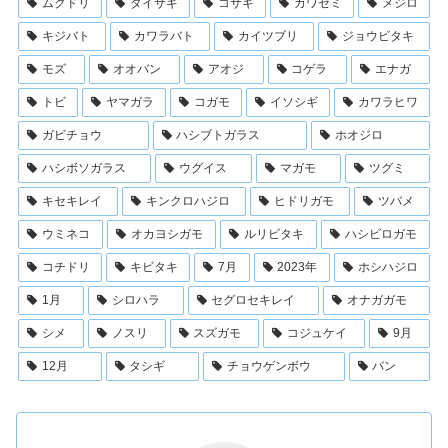
ムクドリ
ダイサギ
コサギ
カワセミ
メジロ
キジバト
カワラバト
カイツブリ
ジョウビタキ
モズ
オオバン
アオジ
コゲラ
エナガ
トビ
ヤマガラ
コガモ
イソシギ
カワラヒワ
ガビチョウ
ハシブトガラス
ホオジロ
ハシボソガラス
ウグイス
マガモ
ツグミ
キセキレイ
キンクロハジロ
ヒドリガモ
ツバメ
ウミネコ
オカヨシガモ
ルリビタキ
ハシビロガモ
コチドリ
キビタキ
7月
2023年
ホシハジロ
1月
シロハラ
セグロセキレイ
オナガガモ
シメ
ノスリ
スズガモ
コジュケイ
9月
12月
タシギ
チョウゲンボウ
バン