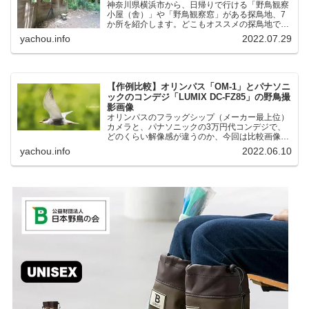
神奈川県横浜市から、日帰りで行ける「野鳥観察
小屋（舎）」や「野鳥観察窓」がある探鳥地、7
か所を紹介します。どこもオススメの探鳥地で
す。実際に訪れてみると、野山にいる野鳥、海や
yachou.info
2022.07.29
湖にいる野鳥それぞれ違う観察になりました。街
中にあり、電車で行ける...
【作例比較】オリンパス「OM-1」とパナソニ
ックのコンデジ「LUMIX DC-FZ85」の野鳥撮
影画像
オリンパスのフラッグシップ（メーカー最上位）
カメラと、パナソニックの3万円代コンデジで、
どのくらい解像感が違うのか、今回は比較画像を
紹介します。私はコンデジを愛用しているのです
yachou.info
2022.06.10
が、相棒がオリンパス「OM-1」を使い始めたと
ころ、同じ被写体で...