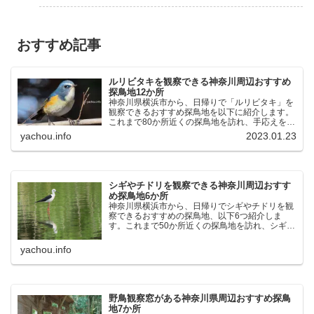
おすすめ記事
ルリビタキを観察できる神奈川周辺おすすめ
探鳥地12か所
神奈川県横浜市から、日帰りで「ルリビタキ」を
観察できるおすすめ探鳥地を以下に紹介します。
これまで80か所近くの探鳥地を訪れ、手応えを感
じた場所です。以下、★ が多いほど観察しやす
yachou.info
2023.01.23
く、出現頻度が高いと感じた場所です。 北本自然
観察公園：埼玉県...
シギやチドリを観察できる神奈川周辺おすす
め探鳥地6か所
神奈川県横浜市から、日帰りでシギやチドリを観
察できるおすすめの探鳥地、以下6つ紹介しま
す。これまで50か所近くの探鳥地を訪れ、シギや
チドリ観察の手応えを感じた探鳥地です。ふなば
し三番瀬海浜公園：千葉県船橋市谷津干潟公園：
yachou.info
千葉県習志野市東京港...
野鳥観察窓がある神奈川県周辺おすすめ探鳥
地7か所