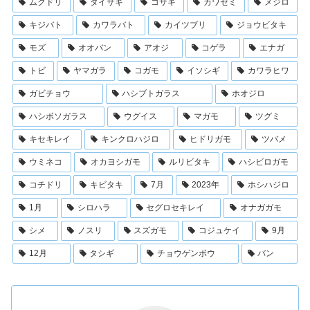
ムクドリ
ダイサギ
コサギ
カワセミ
メジロ
キジバト
カワラバト
カイツブリ
ジョウビタキ
モズ
オオバン
アオジ
コゲラ
エナガ
トビ
ヤマガラ
コガモ
イソシギ
カワラヒワ
ガビチョウ
ハシブトガラス
ホオジロ
ハシボソガラス
ウグイス
マガモ
ツグミ
キセキレイ
キンクロハジロ
ヒドリガモ
ツバメ
ウミネコ
オカヨシガモ
ルリビタキ
ハシビロガモ
コチドリ
キビタキ
7月
2023年
ホシハジロ
1月
シロハラ
セグロセキレイ
オナガガモ
シメ
ノスリ
スズガモ
コジュケイ
9月
12月
タシギ
チョウゲンボウ
バン