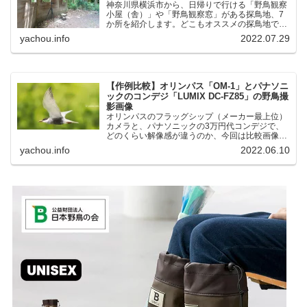
神奈川県横浜市から、日帰りで行ける「野鳥観察
小屋（舎）」や「野鳥観察窓」がある探鳥地、7
か所を紹介します。どこもオススメの探鳥地で
す。実際に訪れてみると、野山にいる野鳥、海や
yachou.info
2022.07.29
湖にいる野鳥それぞれ違う観察になりました。街
中にあり、電車で行ける...
【作例比較】オリンパス「OM-1」とパナソニ
ックのコンデジ「LUMIX DC-FZ85」の野鳥撮
影画像
オリンパスのフラッグシップ（メーカー最上位）
カメラと、パナソニックの3万円代コンデジで、
どのくらい解像感が違うのか、今回は比較画像を
紹介します。私はコンデジを愛用しているのです
yachou.info
2022.06.10
が、相棒がオリンパス「OM-1」を使い始めたと
ころ、同じ被写体で...