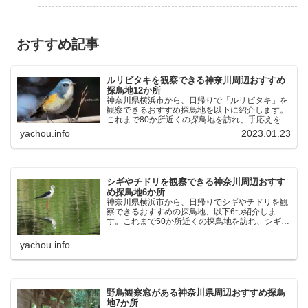
おすすめ記事
ルリビタキを観察できる神奈川周辺おすすめ
探鳥地12か所
神奈川県横浜市から、日帰りで「ルリビタキ」を
観察できるおすすめ探鳥地を以下に紹介します。
これまで80か所近くの探鳥地を訪れ、手応えを感
じた場所です。以下、★ が多いほど観察しやす
yachou.info
2023.01.23
く、出現頻度が高いと感じた場所です。 北本自然
観察公園：埼玉県...
シギやチドリを観察できる神奈川周辺おすす
め探鳥地6か所
神奈川県横浜市から、日帰りでシギやチドリを観
察できるおすすめの探鳥地、以下6つ紹介しま
す。これまで50か所近くの探鳥地を訪れ、シギや
チドリ観察の手応えを感じた探鳥地です。ふなば
し三番瀬海浜公園：千葉県船橋市谷津干潟公園：
yachou.info
千葉県習志野市東京港...
野鳥観察窓がある神奈川県周辺おすすめ探鳥
地7か所