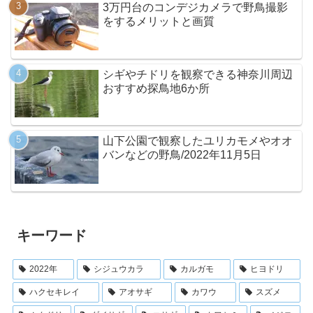
3万円台のコンデジカメラで野鳥撮影
をするメリットと画質
シギやチドリを観察できる神奈川周辺
おすすめ探鳥地6か所
山下公園で観察したユリカモメやオオ
バンなどの野鳥/2022年11月5日
キーワード
2022年
シジュウカラ
カルガモ
ヒヨドリ
ハクセキレイ
アオサギ
カワウ
スズメ