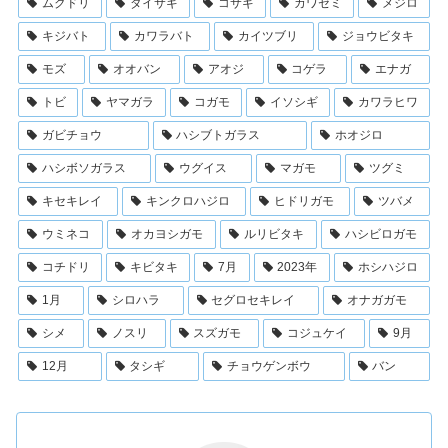
ムクドリ
ダイサギ
コサギ
カワセミ
メジロ
キジバト
カワラバト
カイツブリ
ジョウビタキ
モズ
オオバン
アオジ
コゲラ
エナガ
トビ
ヤマガラ
コガモ
イソシギ
カワラヒワ
ガビチョウ
ハシブトガラス
ホオジロ
ハシボソガラス
ウグイス
マガモ
ツグミ
キセキレイ
キンクロハジロ
ヒドリガモ
ツバメ
ウミネコ
オカヨシガモ
ルリビタキ
ハシビロガモ
コチドリ
キビタキ
7月
2023年
ホシハジロ
1月
シロハラ
セグロセキレイ
オナガガモ
シメ
ノスリ
スズガモ
コジュケイ
9月
12月
タシギ
チョウゲンボウ
バン