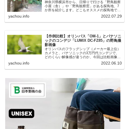
神奈川県横浜市から、日帰りで行ける「野鳥観察
小屋（舎）」や「野鳥観察窓」がある探鳥地、7
か所を紹介します。どこもオススメの探鳥地で
す。実際に訪れてみると、野山にいる野鳥、海や
yachou.info
2022.07.29
湖にいる野鳥それぞれ違う観察になりました。街
中にあり、電車で行ける...
【作例比較】オリンパス「OM-1」とパナソニ
ックのコンデジ「LUMIX DC-FZ85」の野鳥撮
影画像
オリンパスのフラッグシップ（メーカー最上位）
カメラと、パナソニックの3万円代コンデジで、
どのくらい解像感が違うのか、今回は比較画像を
紹介します。私はコンデジを愛用しているのです
yachou.info
2022.06.10
が、相棒がオリンパス「OM-1」を使い始めたと
ころ、同じ被写体で...