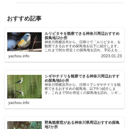
おすすめ記事
ルリビタキを観察できる神奈川周辺おすすめ
探鳥地12か所
神奈川県横浜市から、日帰りで「ルリビタキ」を
観察できるおすすめ探鳥地を以下に紹介します。
これまで80か所近くの探鳥地を訪れ、手応えを感
じた場所です。以下、★ が多いほど観察しやす
yachou.info
2023.01.23
く、出現頻度が高いと感じた場所です。 北本自然
観察公園：埼玉県...
シギやチドリを観察できる神奈川周辺おすす
め探鳥地6か所
神奈川県横浜市から、日帰りでシギやチドリを観
察できるおすすめの探鳥地、以下6つ紹介しま
す。これまで50か所近くの探鳥地を訪れ、シギや
チドリ観察の手応えを感じた探鳥地です。ふなば
し三番瀬海浜公園：千葉県船橋市谷津干潟公園：
yachou.info
千葉県習志野市東京港...
野鳥観察窓がある神奈川県周辺おすすめ探鳥
地7か所