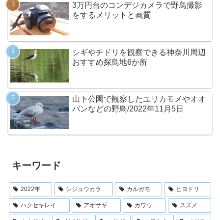
3万円台のコンデジカメラで野鳥撮影
をするメリットと画質
シギやチドリを観察できる神奈川周辺
おすすめ探鳥地6か所
山下公園で観察したユリカモメやオオ
バンなどの野鳥/2022年11月5日
キーワード
2022年
シジュウカラ
カルガモ
ヒヨドリ
ハクセキレイ
アオサギ
カワウ
スズメ