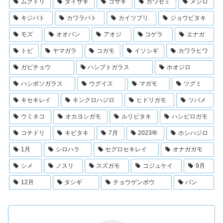
ムクドリ
ダイサギ
コサギ
カワセミ
メジロ
キジバト
カワラバト
カイツブリ
ジョウビタキ
モズ
オオバン
アオジ
コゲラ
エナガ
トビ
ヤマガラ
コガモ
イソシギ
カワラヒワ
ガビチョウ
ハシブトガラス
ホオジロ
ハシボソガラス
ウグイス
マガモ
ツグミ
キセキレイ
キンクロハジロ
ヒドリガモ
ツバメ
ウミネコ
オカヨシガモ
ルリビタキ
ハシビロガモ
コチドリ
キビタキ
7月
2023年
ホシハジロ
1月
シロハラ
セグロセキレイ
オナガガモ
シメ
ノスリ
スズガモ
コジュケイ
9月
12月
タシギ
チョウゲンボウ
バン