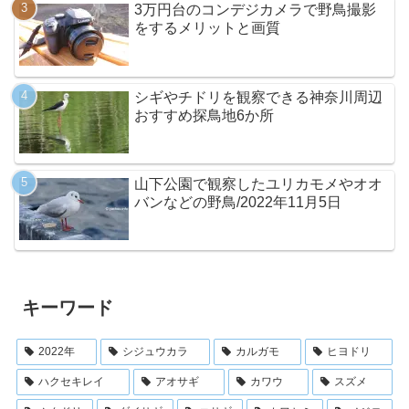
3万円台のコンデジカメラで野鳥撮影
をするメリットと画質
シギやチドリを観察できる神奈川周辺
おすすめ探鳥地6か所
山下公園で観察したユリカモメやオオ
バンなどの野鳥/2022年11月5日
キーワード
2022年
シジュウカラ
カルガモ
ヒヨドリ
ハクセキレイ
アオサギ
カワウ
スズメ