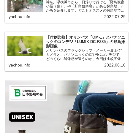
神奈川県横浜市から、日帰りで行ける「野鳥観察
小屋（舎）」や「野鳥観察窓」がある探鳥地、7
か所を紹介します。どこもオススメの探鳥地で
す。実際に訪れてみると、野山にいる野鳥、海や
yachou.info
2022.07.29
湖にいる野鳥それぞれ違う観察になりました。街
中にあり、電車で行ける...
【作例比較】オリンパス「OM-1」とパナソニ
ックのコンデジ「LUMIX DC-FZ85」の野鳥撮
影画像
オリンパスのフラッグシップ（メーカー最上位）
カメラと、パナソニックの3万円代コンデジで、
どのくらい解像感が違うのか、今回は比較画像を
紹介します。私はコンデジを愛用しているのです
yachou.info
2022.06.10
が、相棒がオリンパス「OM-1」を使い始めたと
ころ、同じ被写体で...