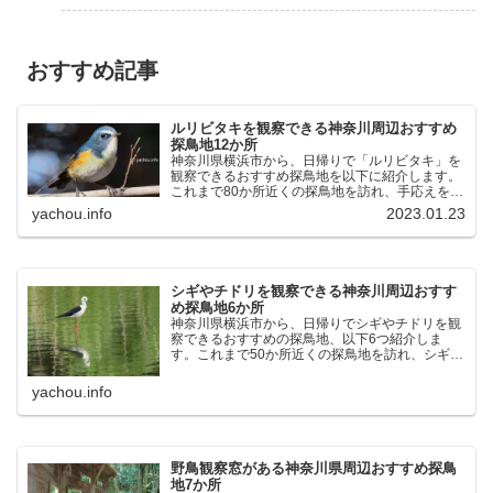
おすすめ記事
ルリビタキを観察できる神奈川周辺おすすめ
探鳥地12か所
神奈川県横浜市から、日帰りで「ルリビタキ」を
観察できるおすすめ探鳥地を以下に紹介します。
これまで80か所近くの探鳥地を訪れ、手応えを感
じた場所です。以下、★ が多いほど観察しやす
yachou.info
2023.01.23
く、出現頻度が高いと感じた場所です。 北本自然
観察公園：埼玉県...
シギやチドリを観察できる神奈川周辺おすす
め探鳥地6か所
神奈川県横浜市から、日帰りでシギやチドリを観
察できるおすすめの探鳥地、以下6つ紹介しま
す。これまで50か所近くの探鳥地を訪れ、シギや
チドリ観察の手応えを感じた探鳥地です。ふなば
し三番瀬海浜公園：千葉県船橋市谷津干潟公園：
yachou.info
千葉県習志野市東京港...
野鳥観察窓がある神奈川県周辺おすすめ探鳥
地7か所