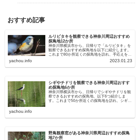
おすすめ記事
ルリビタキを観察できる神奈川周辺おすすめ
探鳥地12か所
神奈川県横浜市から、日帰りで「ルリビタキ」を
観察できるおすすめ探鳥地を以下に紹介します。
これまで80か所近くの探鳥地を訪れ、手応えを感
じた場所です。以下、★ が多いほど観察しやす
yachou.info
2023.01.23
く、出現頻度が高いと感じた場所です。 北本自然
観察公園：埼玉県...
シギやチドリを観察できる神奈川周辺おすす
め探鳥地6か所
神奈川県横浜市から、日帰りでシギやチドリを観
察できるおすすめの探鳥地、以下6つ紹介しま
す。これまで50か所近くの探鳥地を訪れ、シギや
チドリ観察の手応えを感じた探鳥地です。ふなば
し三番瀬海浜公園：千葉県船橋市谷津干潟公園：
yachou.info
千葉県習志野市東京港...
野鳥観察窓がある神奈川県周辺おすすめ探鳥
地7か所