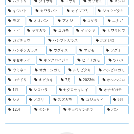
ムクドリ
ダイサギ
コサギ
カワセミ
メジロ
キジバト
カワラバト
カイツブリ
ジョウビタキ
モズ
オオバン
アオジ
コゲラ
エナガ
トビ
ヤマガラ
コガモ
イソシギ
カワラヒワ
ガビチョウ
ハシブトガラス
ホオジロ
ハシボソガラス
ウグイス
マガモ
ツグミ
キセキレイ
キンクロハジロ
ヒドリガモ
ツバメ
ウミネコ
オカヨシガモ
ルリビタキ
ハシビロガモ
コチドリ
キビタキ
7月
2023年
ホシハジロ
1月
シロハラ
セグロセキレイ
オナガガモ
シメ
ノスリ
スズガモ
コジュケイ
9月
12月
タシギ
チョウゲンボウ
バン