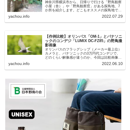
神奈川県横浜市から、日帰りで行ける「野鳥観察
小屋（舎）」や「野鳥観察窓」がある探鳥地、7
か所を紹介します。どこもオススメの探鳥地で
す。実際に訪れてみると、野山にいる野鳥、海や
yachou.info
2022.07.29
湖にいる野鳥それぞれ違う観察になりました。街
中にあり、電車で行ける...
【作例比較】オリンパス「OM-1」とパナソニ
ックのコンデジ「LUMIX DC-FZ85」の野鳥撮
影画像
オリンパスのフラッグシップ（メーカー最上位）
カメラと、パナソニックの3万円代コンデジで、
どのくらい解像感が違うのか、今回は比較画像を
紹介します。私はコンデジを愛用しているのです
yachou.info
2022.06.10
が、相棒がオリンパス「OM-1」を使い始めたと
ころ、同じ被写体で...