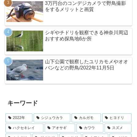
3万円台のコンデジカメラで野鳥撮影
をするメリットと画質
シギやチドリを観察できる神奈川周辺
おすすめ探鳥地6か所
山下公園で観察したユリカモメやオオ
バンなどの野鳥/2022年11月5日
キーワード
2022年
シジュウカラ
カルガモ
ヒヨドリ
ハクセキレイ
アオサギ
カワウ
スズメ