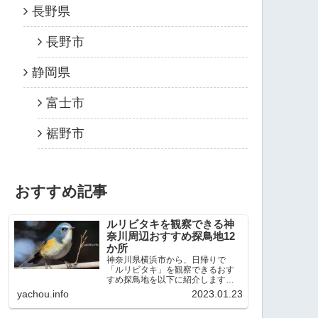
長野県
長野市
静岡県
富士市
裾野市
おすすめ記事
ルリビタキを観察できる神
奈川周辺おすすめ探鳥地12
か所
神奈川県横浜市から、日帰りで
「ルリビタキ」を観察できるおす
すめ探鳥地を以下に紹介します。
これまで80か所近くの探鳥地を訪
yachou.info
2023.01.23
れ、手応えを感じた場所です。以
下、★ が多いほど観察しやすく、