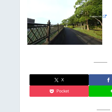
X
Pocket