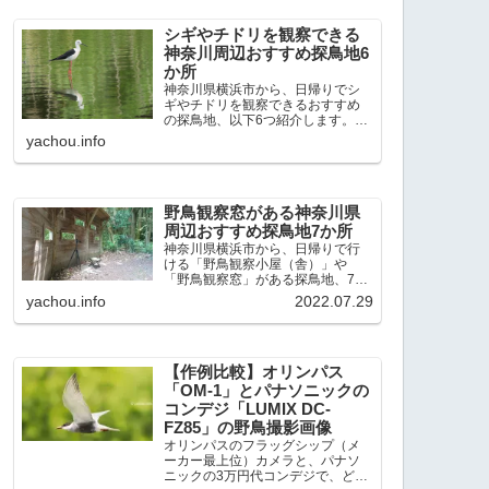
出現頻度が高いと感じた場所で
す。 北本自然観察公園：埼玉県...
シギやチドリを観察できる
神奈川周辺おすすめ探鳥地6
か所
神奈川県横浜市から、日帰りでシ
ギやチドリを観察できるおすすめ
の探鳥地、以下6つ紹介します。こ
れまで50か所近くの探鳥地を訪
yachou.info
れ、シギやチドリ観察の手応えを
感じた探鳥地です。ふなばし三番
瀬海浜公園：千葉県船橋市谷津干
潟公園：千葉県習志野市東京港...
野鳥観察窓がある神奈川県
周辺おすすめ探鳥地7か所
神奈川県横浜市から、日帰りで行
ける「野鳥観察小屋（舎）」や
「野鳥観察窓」がある探鳥地、7か
所を紹介します。どこもオススメ
yachou.info
2022.07.29
の探鳥地です。実際に訪れてみる
と、野山にいる野鳥、海や湖にい
る野鳥それぞれ違う観察になりま
した。街中にあり、電車で行ける...
【作例比較】オリンパス
「OM-1」とパナソニックの
コンデジ「LUMIX DC-
FZ85」の野鳥撮影画像
オリンパスのフラッグシップ（メ
ーカー最上位）カメラと、パナソ
ニックの3万円代コンデジで、どの