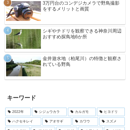
3万円台のコンデジカメラで野鳥撮影
をするメリットと画質
シギやチドリを観察できる神奈川周辺
おすすめ探鳥地6か所
金井遊水地（柏尾川）の特徴と観察さ
れている野鳥
キーワード
2022年
シジュウカラ
カルガモ
ヒヨドリ
ハクセキレイ
アオサギ
カワウ
スズメ