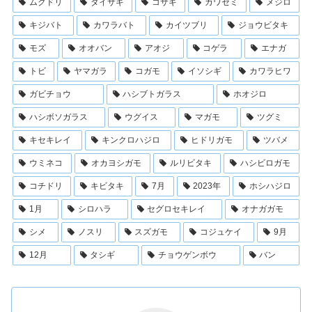
ムクドリ
ダイサギ
コサギ
カワセミ
メジロ
キジバト
カワラバト
カイツブリ
ジョウビタキ
モズ
オオバン
アオジ
コゲラ
エナガ
トビ
ヤマガラ
コガモ
イソシギ
カワラヒワ
ガビチョウ
ハシブトガラス
ホオジロ
ハシボソガラス
ウグイス
マガモ
ツグミ
キセキレイ
キンクロハジロ
ヒドリガモ
ツバメ
ウミネコ
オカヨシガモ
ルリビタキ
ハシビロガモ
コチドリ
キビタキ
7月
2023年
ホシハジロ
1月
シロハラ
セグロセキレイ
オナガガモ
シメ
ノスリ
スズガモ
コジュケイ
9月
12月
タシギ
チョウゲンボウ
バン