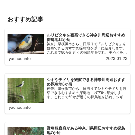
おすすめ記事
ルリビタキを観察できる神奈川周辺おすすめ
探鳥地12か所
神奈川県横浜市から、日帰りで「ルリビタキ」を
観察できるおすすめ探鳥地を以下に紹介します。
これまで80か所近くの探鳥地を訪れ、手応えを感
じた場所です。以下、★ が多いほど観察しやす
yachou.info
2023.01.23
く、出現頻度が高いと感じた場所です。 北本自然
観察公園：埼玉県...
シギやチドリを観察できる神奈川周辺おすす
め探鳥地6か所
神奈川県横浜市から、日帰りでシギやチドリを観
察できるおすすめの探鳥地、以下6つ紹介しま
す。これまで50か所近くの探鳥地を訪れ、シギや
チドリ観察の手応えを感じた探鳥地です。ふなば
し三番瀬海浜公園：千葉県船橋市谷津干潟公園：
yachou.info
千葉県習志野市東京港...
野鳥観察窓がある神奈川県周辺おすすめ探鳥
地7か所