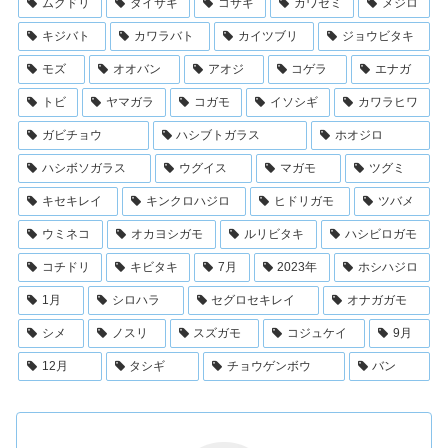
ムクドリ
ダイサギ
コサギ
カワセミ
メジロ
キジバト
カワラバト
カイツブリ
ジョウビタキ
モズ
オオバン
アオジ
コゲラ
エナガ
トビ
ヤマガラ
コガモ
イソシギ
カワラヒワ
ガビチョウ
ハシブトガラス
ホオジロ
ハシボソガラス
ウグイス
マガモ
ツグミ
キセキレイ
キンクロハジロ
ヒドリガモ
ツバメ
ウミネコ
オカヨシガモ
ルリビタキ
ハシビロガモ
コチドリ
キビタキ
7月
2023年
ホシハジロ
1月
シロハラ
セグロセキレイ
オナガガモ
シメ
ノスリ
スズガモ
コジュケイ
9月
12月
タシギ
チョウゲンボウ
バン