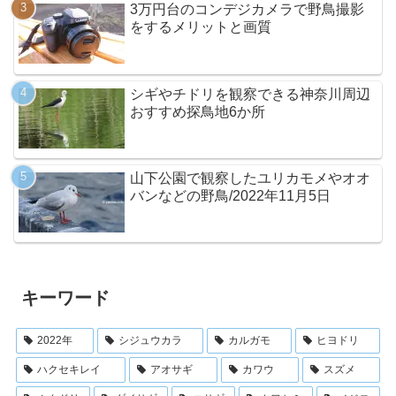
3万円台のコンデジカメラで野鳥撮影
をするメリットと画質
シギやチドリを観察できる神奈川周辺
おすすめ探鳥地6か所
山下公園で観察したユリカモメやオオ
バンなどの野鳥/2022年11月5日
キーワード
2022年
シジュウカラ
カルガモ
ヒヨドリ
ハクセキレイ
アオサギ
カワウ
スズメ