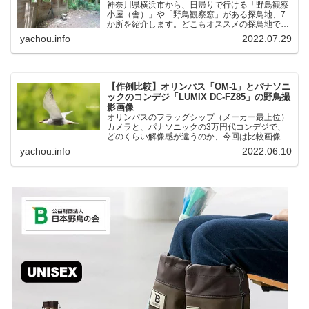
神奈川県横浜市から、日帰りで行ける「野鳥観察
小屋（舎）」や「野鳥観察窓」がある探鳥地、7
か所を紹介します。どこもオススメの探鳥地で
す。実際に訪れてみると、野山にいる野鳥、海や
yachou.info
2022.07.29
湖にいる野鳥それぞれ違う観察になりました。街
中にあり、電車で行ける...
【作例比較】オリンパス「OM-1」とパナソニ
ックのコンデジ「LUMIX DC-FZ85」の野鳥撮
影画像
オリンパスのフラッグシップ（メーカー最上位）
カメラと、パナソニックの3万円代コンデジで、
どのくらい解像感が違うのか、今回は比較画像を
紹介します。私はコンデジを愛用しているのです
yachou.info
2022.06.10
が、相棒がオリンパス「OM-1」を使い始めたと
ころ、同じ被写体で...