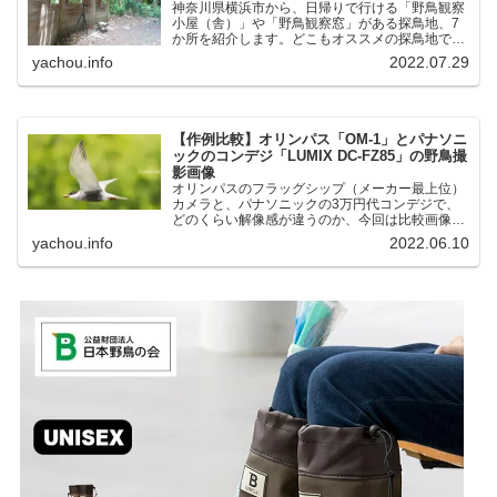
神奈川県横浜市から、日帰りで行ける「野鳥観察
小屋（舎）」や「野鳥観察窓」がある探鳥地、7
か所を紹介します。どこもオススメの探鳥地で
す。実際に訪れてみると、野山にいる野鳥、海や
yachou.info
2022.07.29
湖にいる野鳥それぞれ違う観察になりました。街
中にあり、電車で行ける...
【作例比較】オリンパス「OM-1」とパナソニ
ックのコンデジ「LUMIX DC-FZ85」の野鳥撮
影画像
オリンパスのフラッグシップ（メーカー最上位）
カメラと、パナソニックの3万円代コンデジで、
どのくらい解像感が違うのか、今回は比較画像を
紹介します。私はコンデジを愛用しているのです
yachou.info
2022.06.10
が、相棒がオリンパス「OM-1」を使い始めたと
ころ、同じ被写体で...