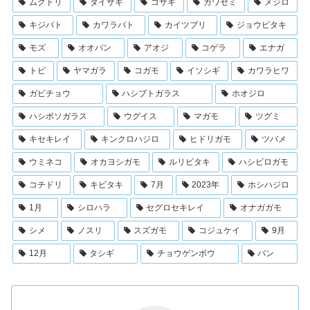
ムクドリ
ダイサギ
コサギ
カワセミ
メジロ
キジバト
カワラバト
カイツブリ
ジョウビタキ
モズ
オオバン
アオジ
コゲラ
エナガ
トビ
ヤマガラ
コガモ
イソシギ
カワラヒワ
ガビチョウ
ハシブトガラス
ホオジロ
ハシボソガラス
ウグイス
マガモ
ツグミ
キセキレイ
キンクロハジロ
ヒドリガモ
ツバメ
ウミネコ
オカヨシガモ
ルリビタキ
ハシビロガモ
コチドリ
キビタキ
7月
2023年
ホシハジロ
1月
シロハラ
セグロセキレイ
オナガガモ
シメ
ノスリ
スズガモ
コジュケイ
9月
12月
タシギ
チョウゲンボウ
バン