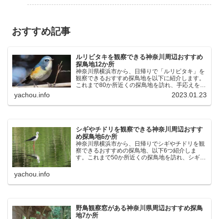
おすすめ記事
ルリビタキを観察できる神奈川周辺おすすめ
探鳥地12か所
神奈川県横浜市から、日帰りで「ルリビタキ」を
観察できるおすすめ探鳥地を以下に紹介します。
これまで80か所近くの探鳥地を訪れ、手応えを感
じた場所です。以下、★ が多いほど観察しやす
yachou.info
2023.01.23
く、出現頻度が高いと感じた場所です。 北本自然
観察公園：埼玉県...
シギやチドリを観察できる神奈川周辺おすす
め探鳥地6か所
神奈川県横浜市から、日帰りでシギやチドリを観
察できるおすすめの探鳥地、以下6つ紹介しま
す。これまで50か所近くの探鳥地を訪れ、シギや
チドリ観察の手応えを感じた探鳥地です。ふなば
し三番瀬海浜公園：千葉県船橋市谷津干潟公園：
yachou.info
千葉県習志野市東京港...
野鳥観察窓がある神奈川県周辺おすすめ探鳥
地7か所