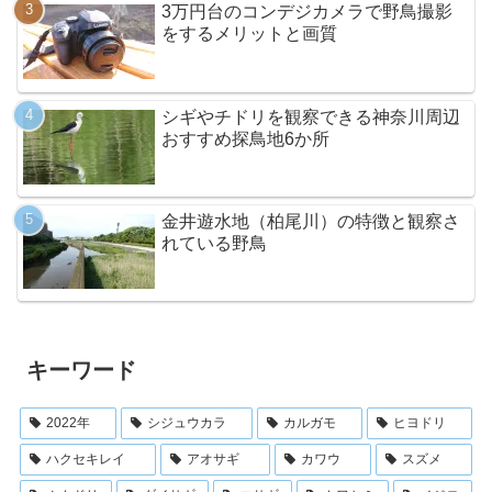
3万円台のコンデジカメラで野鳥撮影
をするメリットと画質
シギやチドリを観察できる神奈川周辺
おすすめ探鳥地6か所
金井遊水地（柏尾川）の特徴と観察さ
れている野鳥
キーワード
2022年
シジュウカラ
カルガモ
ヒヨドリ
ハクセキレイ
アオサギ
カワウ
スズメ