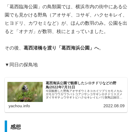
「葛西臨海公園」の鳥類園では、横浜市内の街中にある公
園でも見かける野鳥（アオサギ、コサギ、ハクセキレイ、
ヒヨドリ、カワセミなど）が、ほんの数羽のみ。公園を出
ると「オナガ」が数羽、枝にとまっていました。
その後、
葛西渚橋を渡り「葛西海浜公園」へ
。
▼同日の探鳥地
葛西海浜公園で観察したシロチドリなどの野
鳥/2022年7月31日
今回観察した野鳥アオサギウミネコカイツブリカモメカル
ガモカワウカワラバトコアジサシコサギシロチドリスズメ
ダイサギチュウサギトビハクセキレイヒバリ探鳥記録日
時：2022/07/31（日）am場所：葛西海浜公園天候：晴
れ 33℃越え概要葛西臨海...
yachou.info
2022.08.09
感想