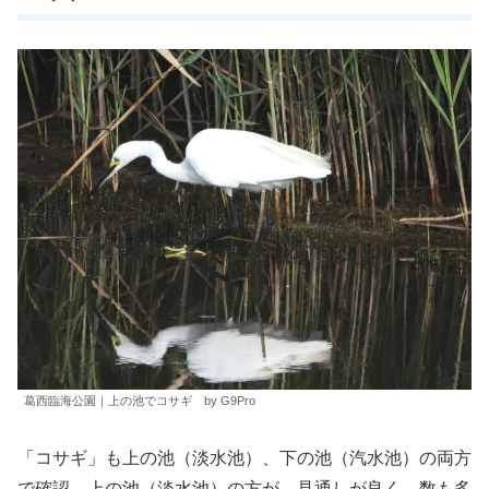
葛西臨海公園｜上の池でコサギ by G9Pro
「コサギ」も上の池（淡水池）、下の池（汽水池）の両方
で確認。上の池（淡水池）の方が、見通しが良く、数も多