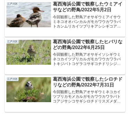
ホシゴイ（ゴイサギの幼鳥）ホシハジロ
葛西海浜公園で観察したウミアイ
江戸川区
ミサゴユリカモメ探鳥記録...
サなどの野鳥/2022年5月2日
今回観察した野鳥アオサギウミアイサウ
ミネコオオバンカルガモカワウカワラバ
トカンムリカイツブリキアシシギコアジ
サシシジュウカラスズガモスズメダイサ
ギツバメハクセキレイハシボソガラスミ
ヤコドリムクドリ探鳥記録日時：
葛西海浜公園で観察したヒバリな
江戸川区
2022/05/02（月）am...
どの野鳥/2022年6月25日
今回観察した野鳥アオサギイソシギウミ
ネコカイツブリカルガモカワウカワラバ
トキジバトコゲラコサギコチドリシジュ
ウカラスズガモスズメダイサギツバメハ
クセキレイヒバリヒヨドリムクドリ探鳥
記録日時：2022/6/25（土）am場所：葛
葛西海浜公園で観察したシロチド
江戸川区
西臨海公園・葛...
リなどの野鳥/2022年7月31日
今回観察した野鳥アオサギウミネコカイ
ツブリカモメカルガモカワウカワラバト
コアジサシコサギシロチドリスズメダイ
サギチュウサギトビハクセキレイヒバリ
探鳥記録日時：2022/07/31（日）am場
所：葛西海浜公園天候：晴れ 33℃越え
概要葛西臨海...