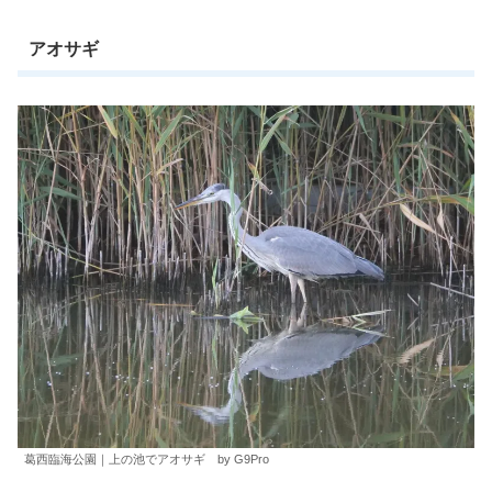
アオサギ
葛西臨海公園｜上の池でアオサギ by G9Pro