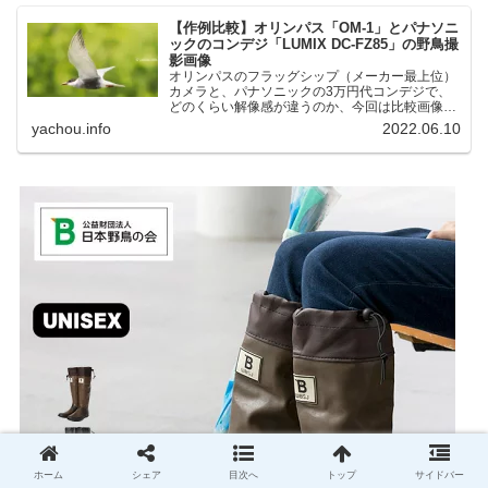
【作例比較】オリンパス「OM-1」とパナソニ
ックのコンデジ「LUMIX DC-FZ85」の野鳥撮
影画像
オリンパスのフラッグシップ（メーカー最上位）
カメラと、パナソニックの3万円代コンデジで、
どのくらい解像感が違うのか、今回は比較画像を
紹介します。私はコンデジを愛用しているのです
yachou.info
2022.06.10
が、相棒がオリンパス「OM-1」を使い始めたと
ころ、同じ被写体で...
ホーム
シェア
目次へ
トップ
サイドバー