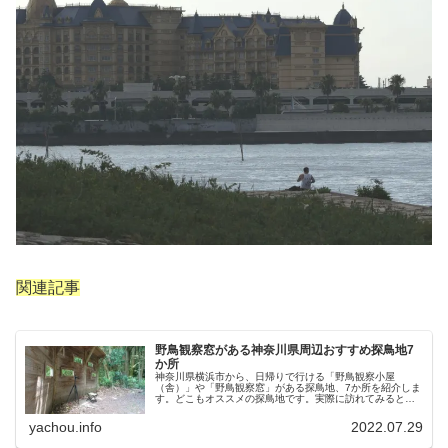
関連記事
野鳥観察窓がある神奈川県周辺おすすめ探鳥地7
か所
神奈川県横浜市から、日帰りで行ける「野鳥観察小屋
（舎）」や「野鳥観察窓」がある探鳥地、7か所を紹介しま
す。どこもオススメの探鳥地です。実際に訪れてみると、
野山にいる野鳥、海や湖にいる野鳥それぞれ違う観察にな
りました。街中にあり、電車で行ける...
yachou.info
2022.07.29