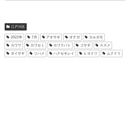
江戸川区
2022年
7月
アオサギ
オナガ
カルガモ
カワウ
カワセミ
カワラバト
コサギ
スズメ
ダイサギ
ツバメ
ハクセキレイ
ヒヨドリ
ムクドリ