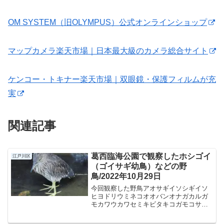
OM SYSTEM（旧OLYMPUS）公式オンラインショップ
マップカメラ楽天市場｜日本最大級のカメラ総合サイト
ケンコー・トキナー楽天市場｜双眼鏡・保護フィルムが充
実
関連記事
葛西臨海公園で観察したホシゴイ
江戸川区
（ゴイサギ幼鳥）などの野
鳥/2022年10月29日
今回観察した野鳥アオサギイソシギイソ
ヒヨドリウミネコオオバンオナガカルガ
モカワウカワセミキビタキコガモコサギ
シジュウカラスズメセグロカモメダイサ
ギトビニワトリハクセキレイヒドリガモ