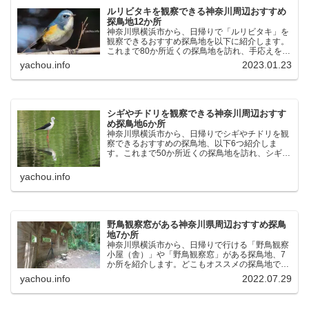
ルリビタキを観察できる神奈川周辺おすすめ
探鳥地12か所
神奈川県横浜市から、日帰りで「ルリビタキ」を
観察できるおすすめ探鳥地を以下に紹介します。
これまで80か所近くの探鳥地を訪れ、手応えを感
じた場所です。以下、★ が多いほど観察しやす
yachou.info
2023.01.23
く、出現頻度が高いと感じた場所です。 北本自然
観察公園：埼玉県...
シギやチドリを観察できる神奈川周辺おすす
め探鳥地6か所
神奈川県横浜市から、日帰りでシギやチドリを観
察できるおすすめの探鳥地、以下6つ紹介しま
す。これまで50か所近くの探鳥地を訪れ、シギや
チドリ観察の手応えを感じた探鳥地です。ふなば
し三番瀬海浜公園：千葉県船橋市谷津干潟公園：
yachou.info
千葉県習志野市東京港...
野鳥観察窓がある神奈川県周辺おすすめ探鳥
地7か所
神奈川県横浜市から、日帰りで行ける「野鳥観察
小屋（舎）」や「野鳥観察窓」がある探鳥地、7
か所を紹介します。どこもオススメの探鳥地で
す。実際に訪れてみると、野山にいる野鳥、海や
yachou.info
2022.07.29
湖にいる野鳥それぞれ違う観察になりました。街
中にあり、電車で行ける...