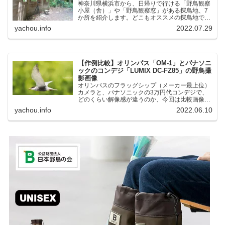
神奈川県横浜市から、日帰りで行ける「野鳥観察
小屋（舎）」や「野鳥観察窓」がある探鳥地、7
か所を紹介します。どこもオススメの探鳥地で
す。実際に訪れてみると、野山にいる野鳥、海や
yachou.info
2022.07.29
湖にいる野鳥それぞれ違う観察になりました。街
中にあり、電車で行ける...
【作例比較】オリンパス「OM-1」とパナソニ
ックのコンデジ「LUMIX DC-FZ85」の野鳥撮
影画像
オリンパスのフラッグシップ（メーカー最上位）
カメラと、パナソニックの3万円代コンデジで、
どのくらい解像感が違うのか、今回は比較画像を
紹介します。私はコンデジを愛用しているのです
yachou.info
2022.06.10
が、相棒がオリンパス「OM-1」を使い始めたと
ころ、同じ被写体で...