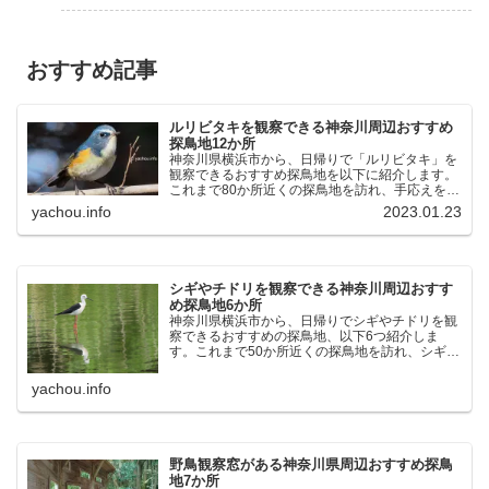
おすすめ記事
ルリビタキを観察できる神奈川周辺おすすめ
探鳥地12か所
神奈川県横浜市から、日帰りで「ルリビタキ」を
観察できるおすすめ探鳥地を以下に紹介します。
これまで80か所近くの探鳥地を訪れ、手応えを感
じた場所です。以下、★ が多いほど観察しやす
yachou.info
2023.01.23
く、出現頻度が高いと感じた場所です。 北本自然
観察公園：埼玉県...
シギやチドリを観察できる神奈川周辺おすす
め探鳥地6か所
神奈川県横浜市から、日帰りでシギやチドリを観
察できるおすすめの探鳥地、以下6つ紹介しま
す。これまで50か所近くの探鳥地を訪れ、シギや
チドリ観察の手応えを感じた探鳥地です。ふなば
し三番瀬海浜公園：千葉県船橋市谷津干潟公園：
yachou.info
千葉県習志野市東京港...
野鳥観察窓がある神奈川県周辺おすすめ探鳥
地7か所