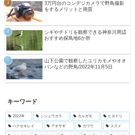
3万円台のコンデジカメラで野鳥撮影
をするメリットと画質
シギやチドリを観察できる神奈川周辺
おすすめ探鳥地6か所
山下公園で観察したユリカモメやオオ
バンなどの野鳥/2022年11月5日
キーワード
2022年
シジュウカラ
カルガモ
ヒヨドリ
ハクセキレイ
アオサギ
カワウ
スズメ