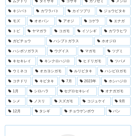
ムクドリ
ダイサギ
コサギ
カワセミ
メジロ
キジバト
カワラバト
カイツブリ
ジョウビタキ
モズ
オオバン
アオジ
コゲラ
エナガ
トビ
ヤマガラ
コガモ
イソシギ
カワラヒワ
ガビチョウ
ハシブトガラス
ホオジロ
ハシボソガラス
ウグイス
マガモ
ツグミ
キセキレイ
キンクロハジロ
ヒドリガモ
ツバメ
ウミネコ
オカヨシガモ
ルリビタキ
ハシビロガモ
コチドリ
キビタキ
7月
2023年
ホシハジロ
1月
シロハラ
セグロセキレイ
オナガガモ
シメ
ノスリ
スズガモ
コジュケイ
9月
12月
タシギ
チョウゲンボウ
バン