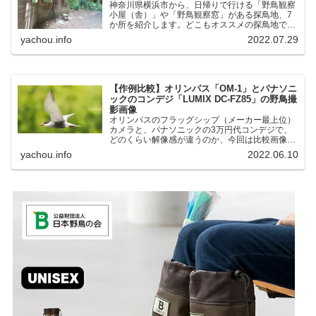
神奈川県横浜市から、日帰りで行ける「野鳥観察
小屋（舎）」や「野鳥観察窓」がある探鳥地、7
か所を紹介します。どこもオススメの探鳥地で
す。実際に訪れてみると、野山にいる野鳥、海や
yachou.info
2022.07.29
湖にいる野鳥それぞれ違う観察になりました。街
中にあり、電車で行ける...
【作例比較】オリンパス「OM-1」とパナソニ
ックのコンデジ「LUMIX DC-FZ85」の野鳥撮
影画像
オリンパスのフラッグシップ（メーカー最上位）
カメラと、パナソニックの3万円代コンデジで、
どのくらい解像感が違うのか、今回は比較画像を
紹介します。私はコンデジを愛用しているのです
yachou.info
2022.06.10
が、相棒がオリンパス「OM-1」を使い始めたと
ころ、同じ被写体で...