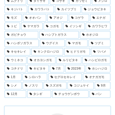
ムクドリ
ダイサギ
コサギ
カワセミ
メジロ
キジバト
カワラバト
カイツブリ
ジョウビタキ
モズ
オオバン
アオジ
コゲラ
エナガ
トビ
ヤマガラ
コガモ
イソシギ
カワラヒワ
ガビチョウ
ハシブトガラス
ホオジロ
ハシボソガラス
ウグイス
マガモ
ツグミ
キセキレイ
キンクロハジロ
ヒドリガモ
ツバメ
ウミネコ
オカヨシガモ
ルリビタキ
ハシビロガモ
コチドリ
キビタキ
7月
2023年
ホシハジロ
1月
シロハラ
セグロセキレイ
オナガガモ
シメ
ノスリ
スズガモ
コジュケイ
9月
12月
タシギ
チョウゲンボウ
バン