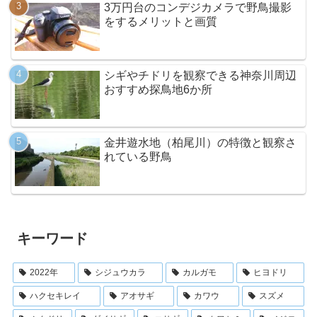
3万円台のコンデジカメラで野鳥撮影
をするメリットと画質
シギやチドリを観察できる神奈川周辺
おすすめ探鳥地6か所
金井遊水地（柏尾川）の特徴と観察さ
れている野鳥
キーワード
2022年
シジュウカラ
カルガモ
ヒヨドリ
ハクセキレイ
アオサギ
カワウ
スズメ