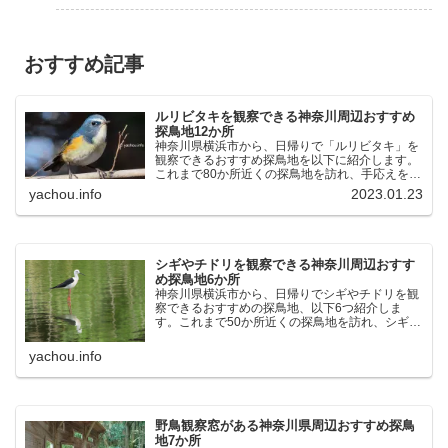
おすすめ記事
ルリビタキを観察できる神奈川周辺おすすめ
探鳥地12か所
神奈川県横浜市から、日帰りで「ルリビタキ」を
観察できるおすすめ探鳥地を以下に紹介します。
これまで80か所近くの探鳥地を訪れ、手応えを感
じた場所です。以下、★ が多いほど観察しやす
yachou.info
2023.01.23
く、出現頻度が高いと感じた場所です。 北本自然
観察公園：埼玉県...
シギやチドリを観察できる神奈川周辺おすす
め探鳥地6か所
神奈川県横浜市から、日帰りでシギやチドリを観
察できるおすすめの探鳥地、以下6つ紹介しま
す。これまで50か所近くの探鳥地を訪れ、シギや
チドリ観察の手応えを感じた探鳥地です。ふなば
し三番瀬海浜公園：千葉県船橋市谷津干潟公園：
yachou.info
千葉県習志野市東京港...
野鳥観察窓がある神奈川県周辺おすすめ探鳥
地7か所