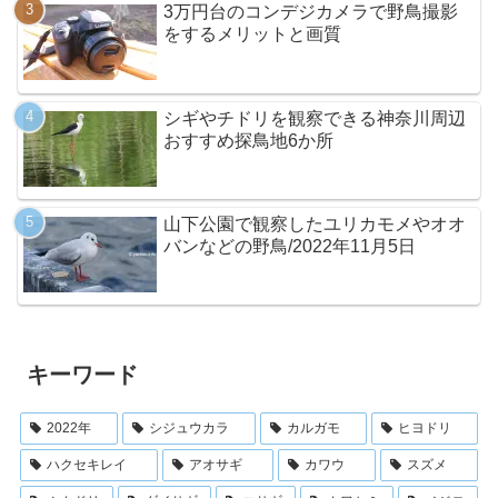
3万円台のコンデジカメラで野鳥撮影
をするメリットと画質
シギやチドリを観察できる神奈川周辺
おすすめ探鳥地6か所
山下公園で観察したユリカモメやオオ
バンなどの野鳥/2022年11月5日
キーワード
2022年
シジュウカラ
カルガモ
ヒヨドリ
ハクセキレイ
アオサギ
カワウ
スズメ