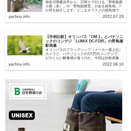
神奈川県横浜市から、日帰りで行ける「野鳥観察
小屋（舎）」や「野鳥観察窓」がある探鳥地、7
か所を紹介します。どこもオススメの探鳥地で
す。実際に訪れてみると、野山にいる野鳥、海や
yachou.info
2022.07.29
湖にいる野鳥それぞれ違う観察になりました。街
中にあり、電車で行ける...
【作例比較】オリンパス「OM-1」とパナソニ
ックのコンデジ「LUMIX DC-FZ85」の野鳥撮
影画像
オリンパスのフラッグシップ（メーカー最上位）
カメラと、パナソニックの3万円代コンデジで、
どのくらい解像感が違うのか、今回は比較画像を
紹介します。私はコンデジを愛用しているのです
yachou.info
2022.06.10
が、相棒がオリンパス「OM-1」を使い始めたと
ころ、同じ被写体で...