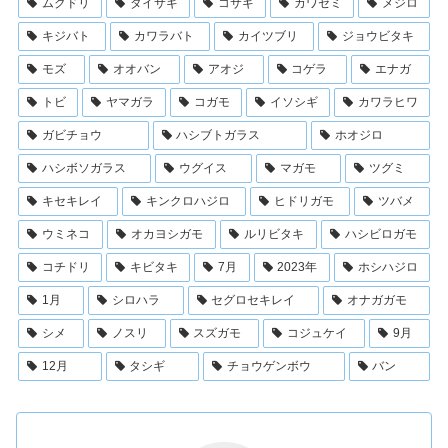
ムクドリ
ダイサギ
コサギ
カワセミ
メジロ
キジバト
カワラバト
カイツブリ
ジョウビタキ
モズ
オオバン
アオジ
コゲラ
エナガ
トビ
ヤマガラ
コガモ
イソシギ
カワラヒワ
ガビチョウ
ハシブトガラス
ホオジロ
ハシボソガラス
ウグイス
マガモ
ツグミ
キセキレイ
キンクロハジロ
ヒドリガモ
ツバメ
ウミネコ
オカヨシガモ
ルリビタキ
ハシビロガモ
コチドリ
キビタキ
7月
2023年
ホシハジロ
1月
シロハラ
セグロセキレイ
オナガガモ
シメ
ノスリ
スズガモ
コジュケイ
9月
12月
タシギ
チョウゲンボウ
バン