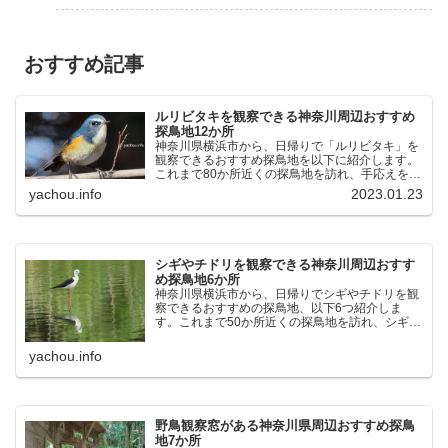
おすすめ記事
ルリビタキを観察できる神奈川周辺おすすめ
探鳥地12か所
神奈川県横浜市から、日帰りで「ルリビタキ」を
観察できるおすすめ探鳥地を以下に紹介します。
これまで80か所近くの探鳥地を訪れ、手応えを感
じた場所です。以下、★ が多いほど観察しやす
yachou.info
2023.01.23
く、出現頻度が高いと感じた場所です。 北本自然
観察公園：埼玉県...
シギやチドリを観察できる神奈川周辺おすす
め探鳥地6か所
神奈川県横浜市から、日帰りでシギやチドリを観
察できるおすすめの探鳥地、以下6つ紹介しま
す。これまで50か所近くの探鳥地を訪れ、シギや
チドリ観察の手応えを感じた探鳥地です。ふなば
し三番瀬海浜公園：千葉県船橋市谷津干潟公園：
yachou.info
千葉県習志野市東京港...
野鳥観察窓がある神奈川県周辺おすすめ探鳥
地7か所