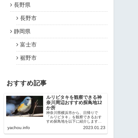
長野県
長野市
静岡県
富士市
裾野市
おすすめ記事
ルリビタキを観察できる神
奈川周辺おすすめ探鳥地12
か所
神奈川県横浜市から、日帰りで
「ルリビタキ」を観察できるおす
すめ探鳥地を以下に紹介します。
これまで80か所近くの探鳥地を訪
yachou.info
2023.01.23
れ、手応えを感じた場所です。以
下、★ が多いほど観察しやすく、