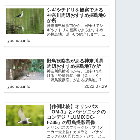
出現頻度が高いと感じた場所で
す。 北本自然観察公園：埼玉県...
シギやチドリを観察できる
神奈川周辺おすすめ探鳥地6
か所
神奈川県横浜市から、日帰りでシ
ギやチドリを観察できるおすすめ
の探鳥地、以下6つ紹介します。こ
れまで50か所近くの探鳥地を訪
yachou.info
れ、シギやチドリ観察の手応えを
感じた探鳥地です。ふなばし三番
瀬海浜公園：千葉県船橋市谷津干
潟公園：千葉県習志野市東京港...
野鳥観察窓がある神奈川県
周辺おすすめ探鳥地7か所
神奈川県横浜市から、日帰りで行
ける「野鳥観察小屋（舎）」や
「野鳥観察窓」がある探鳥地、7か
所を紹介します。どこもオススメ
yachou.info
2022.07.29
の探鳥地です。実際に訪れてみる
と、野山にいる野鳥、海や湖にい
る野鳥それぞれ違う観察になりま
した。街中にあり、電車で行ける...
【作例比較】オリンパス
「OM-1」とパナソニックの
コンデジ「LUMIX DC-
FZ85」の野鳥撮影画像
オリンパスのフラッグシップ（メ
ーカー最上位）カメラと、パナソ
ニックの3万円代コンデジで、どの