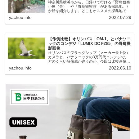
神奈川県横浜市から、日帰りで行ける「野鳥観察
小屋（舎）」や「野鳥観察窓」がある探鳥地、7
か所を紹介します。どこもオススメの探鳥地で
す。実際に訪れてみると、野山にいる野鳥、海や
yachou.info
2022.07.29
湖にいる野鳥それぞれ違う観察になりました。街
中にあり、電車で行ける...
【作例比較】オリンパス「OM-1」とパナソニ
ックのコンデジ「LUMIX DC-FZ85」の野鳥撮
影画像
オリンパスのフラッグシップ（メーカー最上位）
カメラと、パナソニックの3万円代コンデジで、
どのくらい解像感が違うのか、今回は比較画像を
紹介します。私はコンデジを愛用しているのです
yachou.info
2022.06.10
が、相棒がオリンパス「OM-1」を使い始めたと
ころ、同じ被写体で...