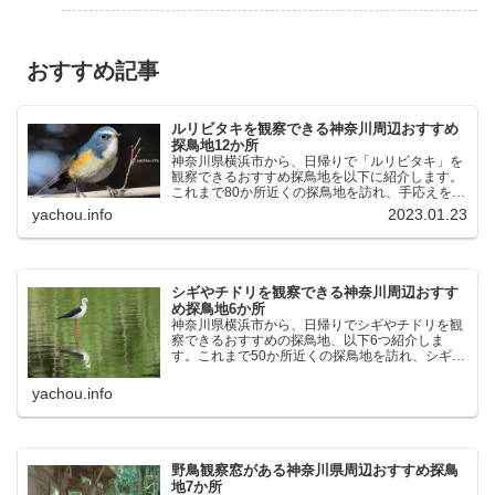
おすすめ記事
ルリビタキを観察できる神奈川周辺おすすめ
探鳥地12か所
神奈川県横浜市から、日帰りで「ルリビタキ」を
観察できるおすすめ探鳥地を以下に紹介します。
これまで80か所近くの探鳥地を訪れ、手応えを感
じた場所です。以下、★ が多いほど観察しやす
yachou.info
2023.01.23
く、出現頻度が高いと感じた場所です。 北本自然
観察公園：埼玉県...
シギやチドリを観察できる神奈川周辺おすす
め探鳥地6か所
神奈川県横浜市から、日帰りでシギやチドリを観
察できるおすすめの探鳥地、以下6つ紹介しま
す。これまで50か所近くの探鳥地を訪れ、シギや
チドリ観察の手応えを感じた探鳥地です。ふなば
し三番瀬海浜公園：千葉県船橋市谷津干潟公園：
yachou.info
千葉県習志野市東京港...
野鳥観察窓がある神奈川県周辺おすすめ探鳥
地7か所