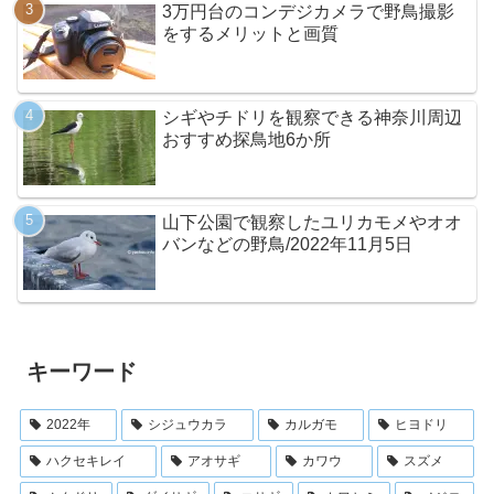
3万円台のコンデジカメラで野鳥撮影
をするメリットと画質
シギやチドリを観察できる神奈川周辺
おすすめ探鳥地6か所
山下公園で観察したユリカモメやオオ
バンなどの野鳥/2022年11月5日
キーワード
2022年
シジュウカラ
カルガモ
ヒヨドリ
ハクセキレイ
アオサギ
カワウ
スズメ