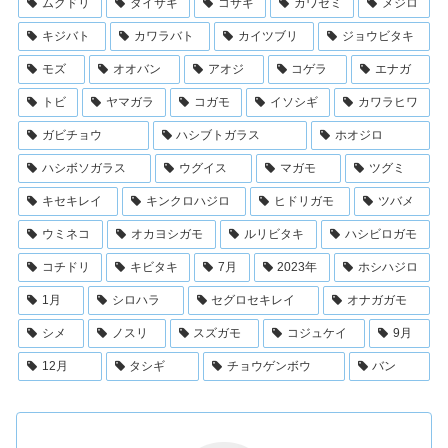
ムクドリ
ダイサギ
コサギ
カワセミ
メジロ
キジバト
カワラバト
カイツブリ
ジョウビタキ
モズ
オオバン
アオジ
コゲラ
エナガ
トビ
ヤマガラ
コガモ
イソシギ
カワラヒワ
ガビチョウ
ハシブトガラス
ホオジロ
ハシボソガラス
ウグイス
マガモ
ツグミ
キセキレイ
キンクロハジロ
ヒドリガモ
ツバメ
ウミネコ
オカヨシガモ
ルリビタキ
ハシビロガモ
コチドリ
キビタキ
7月
2023年
ホシハジロ
1月
シロハラ
セグロセキレイ
オナガガモ
シメ
ノスリ
スズガモ
コジュケイ
9月
12月
タシギ
チョウゲンボウ
バン