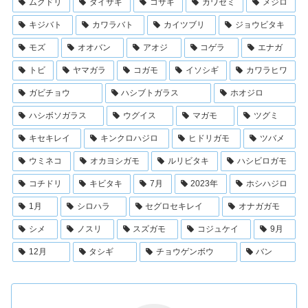
ムクドリ
ダイサギ
コサギ
カワセミ
メジロ
キジバト
カワラバト
カイツブリ
ジョウビタキ
モズ
オオバン
アオジ
コゲラ
エナガ
トビ
ヤマガラ
コガモ
イソシギ
カワラヒワ
ガビチョウ
ハシブトガラス
ホオジロ
ハシボソガラス
ウグイス
マガモ
ツグミ
キセキレイ
キンクロハジロ
ヒドリガモ
ツバメ
ウミネコ
オカヨシガモ
ルリビタキ
ハシビロガモ
コチドリ
キビタキ
7月
2023年
ホシハジロ
1月
シロハラ
セグロセキレイ
オナガガモ
シメ
ノスリ
スズガモ
コジュケイ
9月
12月
タシギ
チョウゲンボウ
バン