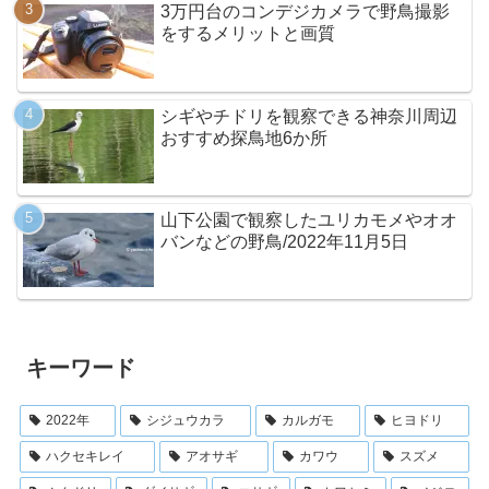
3万円台のコンデジカメラで野鳥撮影
をするメリットと画質
シギやチドリを観察できる神奈川周辺
おすすめ探鳥地6か所
山下公園で観察したユリカモメやオオ
バンなどの野鳥/2022年11月5日
キーワード
2022年
シジュウカラ
カルガモ
ヒヨドリ
ハクセキレイ
アオサギ
カワウ
スズメ