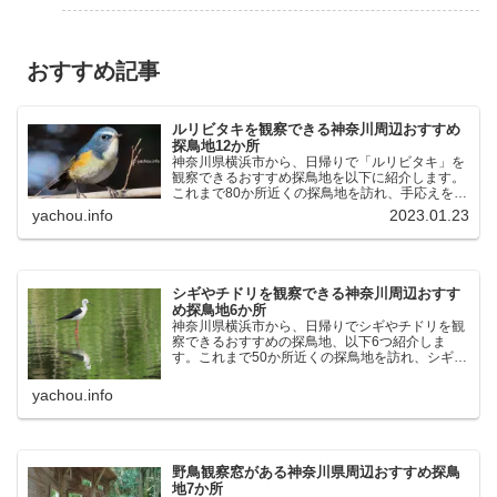
おすすめ記事
ルリビタキを観察できる神奈川周辺おすすめ
探鳥地12か所
神奈川県横浜市から、日帰りで「ルリビタキ」を
観察できるおすすめ探鳥地を以下に紹介します。
これまで80か所近くの探鳥地を訪れ、手応えを感
じた場所です。以下、★ が多いほど観察しやす
yachou.info
2023.01.23
く、出現頻度が高いと感じた場所です。 北本自然
観察公園：埼玉県...
シギやチドリを観察できる神奈川周辺おすす
め探鳥地6か所
神奈川県横浜市から、日帰りでシギやチドリを観
察できるおすすめの探鳥地、以下6つ紹介しま
す。これまで50か所近くの探鳥地を訪れ、シギや
チドリ観察の手応えを感じた探鳥地です。ふなば
し三番瀬海浜公園：千葉県船橋市谷津干潟公園：
yachou.info
千葉県習志野市東京港...
野鳥観察窓がある神奈川県周辺おすすめ探鳥
地7か所