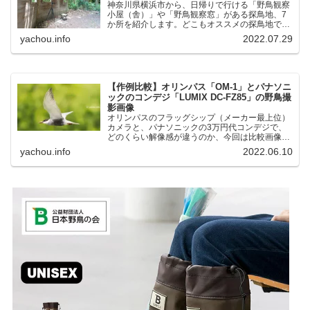
神奈川県横浜市から、日帰りで行ける「野鳥観察
小屋（舎）」や「野鳥観察窓」がある探鳥地、7
か所を紹介します。どこもオススメの探鳥地で
す。実際に訪れてみると、野山にいる野鳥、海や
yachou.info
2022.07.29
湖にいる野鳥それぞれ違う観察になりました。街
中にあり、電車で行ける...
【作例比較】オリンパス「OM-1」とパナソニ
ックのコンデジ「LUMIX DC-FZ85」の野鳥撮
影画像
オリンパスのフラッグシップ（メーカー最上位）
カメラと、パナソニックの3万円代コンデジで、
どのくらい解像感が違うのか、今回は比較画像を
紹介します。私はコンデジを愛用しているのです
yachou.info
2022.06.10
が、相棒がオリンパス「OM-1」を使い始めたと
ころ、同じ被写体で...