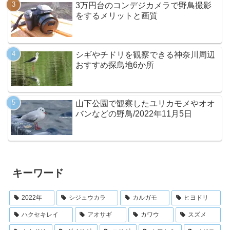
3万円台のコンデジカメラで野鳥撮影
をするメリットと画質
シギやチドリを観察できる神奈川周辺
おすすめ探鳥地6か所
山下公園で観察したユリカモメやオオ
バンなどの野鳥/2022年11月5日
キーワード
2022年
シジュウカラ
カルガモ
ヒヨドリ
ハクセキレイ
アオサギ
カワウ
スズメ