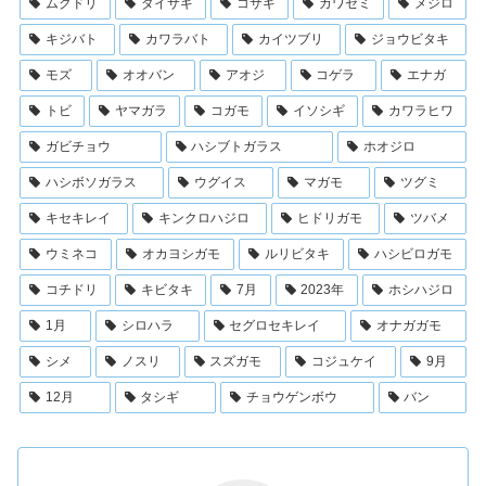
ムクドリ
ダイサギ
コサギ
カワセミ
メジロ
キジバト
カワラバト
カイツブリ
ジョウビタキ
モズ
オオバン
アオジ
コゲラ
エナガ
トビ
ヤマガラ
コガモ
イソシギ
カワラヒワ
ガビチョウ
ハシブトガラス
ホオジロ
ハシボソガラス
ウグイス
マガモ
ツグミ
キセキレイ
キンクロハジロ
ヒドリガモ
ツバメ
ウミネコ
オカヨシガモ
ルリビタキ
ハシビロガモ
コチドリ
キビタキ
7月
2023年
ホシハジロ
1月
シロハラ
セグロセキレイ
オナガガモ
シメ
ノスリ
スズガモ
コジュケイ
9月
12月
タシギ
チョウゲンボウ
バン