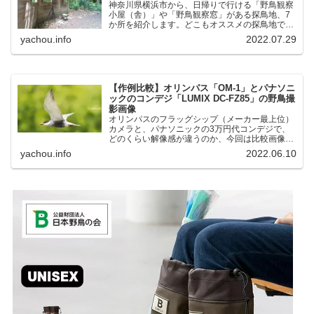
神奈川県横浜市から、日帰りで行ける「野鳥観察
小屋（舎）」や「野鳥観察窓」がある探鳥地、7
か所を紹介します。どこもオススメの探鳥地で
す。実際に訪れてみると、野山にいる野鳥、海や
yachou.info
2022.07.29
湖にいる野鳥それぞれ違う観察になりました。街
中にあり、電車で行ける...
【作例比較】オリンパス「OM-1」とパナソニ
ックのコンデジ「LUMIX DC-FZ85」の野鳥撮
影画像
オリンパスのフラッグシップ（メーカー最上位）
カメラと、パナソニックの3万円代コンデジで、
どのくらい解像感が違うのか、今回は比較画像を
紹介します。私はコンデジを愛用しているのです
yachou.info
2022.06.10
が、相棒がオリンパス「OM-1」を使い始めたと
ころ、同じ被写体で...