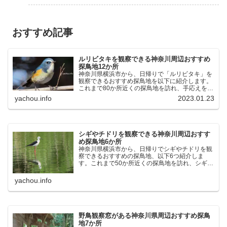
おすすめ記事
ルリビタキを観察できる神奈川周辺おすすめ
探鳥地12か所
神奈川県横浜市から、日帰りで「ルリビタキ」を
観察できるおすすめ探鳥地を以下に紹介します。
これまで80か所近くの探鳥地を訪れ、手応えを感
じた場所です。以下、★ が多いほど観察しやす
yachou.info
2023.01.23
く、出現頻度が高いと感じた場所です。 北本自然
観察公園：埼玉県...
シギやチドリを観察できる神奈川周辺おすす
め探鳥地6か所
神奈川県横浜市から、日帰りでシギやチドリを観
察できるおすすめの探鳥地、以下6つ紹介しま
す。これまで50か所近くの探鳥地を訪れ、シギや
チドリ観察の手応えを感じた探鳥地です。ふなば
し三番瀬海浜公園：千葉県船橋市谷津干潟公園：
yachou.info
千葉県習志野市東京港...
野鳥観察窓がある神奈川県周辺おすすめ探鳥
地7か所