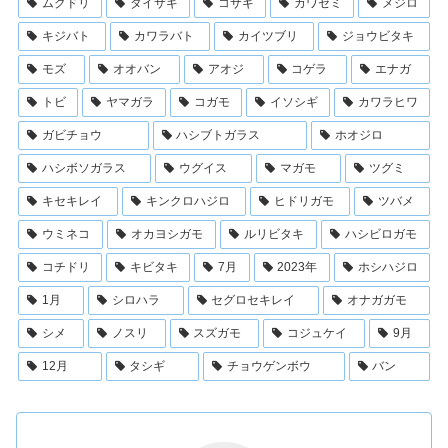
ムクドリ
ダイサギ
コサギ
カワセミ
メジロ
キジバト
カワラバト
カイツブリ
ジョウビタキ
モズ
オオバン
アオジ
コゲラ
エナガ
トビ
ヤマガラ
コガモ
イソシギ
カワラヒワ
ガビチョウ
ハシブトガラス
ホオジロ
ハシボソガラス
ウグイス
マガモ
ツグミ
キセキレイ
キンクロハジロ
ヒドリガモ
ツバメ
ウミネコ
オカヨシガモ
ルリビタキ
ハシビロガモ
コチドリ
キビタキ
7月
2023年
ホシハジロ
1月
シロハラ
セグロセキレイ
オナガガモ
シメ
ノスリ
スズガモ
コジュケイ
9月
12月
タシギ
チョウゲンボウ
バン