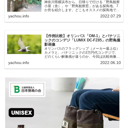
神奈川県横浜市から、日帰りで行ける「野鳥観察
小屋（舎）」や「野鳥観察窓」がある探鳥地、7
か所を紹介します。どこもオススメの探鳥地で
す。実際に訪れてみると、野山にいる野鳥、海や
yachou.info
2022.07.29
湖にいる野鳥それぞれ違う観察になりました。街
中にあり、電車で行ける...
【作例比較】オリンパス「OM-1」とパナソニ
ックのコンデジ「LUMIX DC-FZ85」の野鳥撮
影画像
オリンパスのフラッグシップ（メーカー最上位）
カメラと、パナソニックの3万円代コンデジで、
どのくらい解像感が違うのか、今回は比較画像を
紹介します。私はコンデジを愛用しているのです
yachou.info
2022.06.10
が、相棒がオリンパス「OM-1」を使い始めたと
ころ、同じ被写体で...