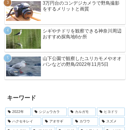
3万円台のコンデジカメラで野鳥撮影
をするメリットと画質
シギやチドリを観察できる神奈川周辺
おすすめ探鳥地6か所
山下公園で観察したユリカモメやオオ
バンなどの野鳥/2022年11月5日
キーワード
2022年
シジュウカラ
カルガモ
ヒヨドリ
ハクセキレイ
アオサギ
カワウ
スズメ