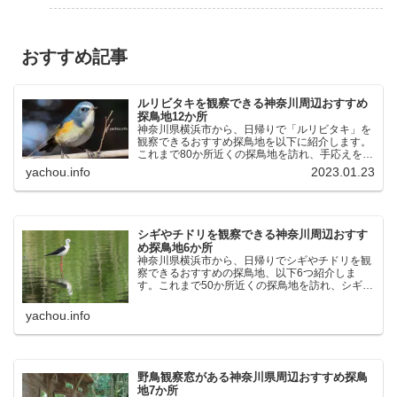
おすすめ記事
ルリビタキを観察できる神奈川周辺おすすめ
探鳥地12か所
神奈川県横浜市から、日帰りで「ルリビタキ」を
観察できるおすすめ探鳥地を以下に紹介します。
これまで80か所近くの探鳥地を訪れ、手応えを感
じた場所です。以下、★ が多いほど観察しやす
yachou.info
2023.01.23
く、出現頻度が高いと感じた場所です。 北本自然
観察公園：埼玉県...
シギやチドリを観察できる神奈川周辺おすす
め探鳥地6か所
神奈川県横浜市から、日帰りでシギやチドリを観
察できるおすすめの探鳥地、以下6つ紹介しま
す。これまで50か所近くの探鳥地を訪れ、シギや
チドリ観察の手応えを感じた探鳥地です。ふなば
し三番瀬海浜公園：千葉県船橋市谷津干潟公園：
yachou.info
千葉県習志野市東京港...
野鳥観察窓がある神奈川県周辺おすすめ探鳥
地7か所