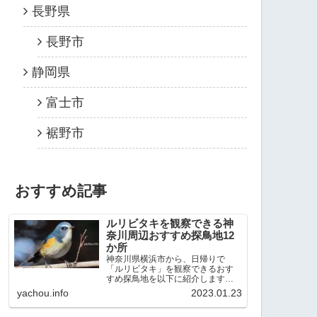
長野県
長野市
静岡県
富士市
裾野市
おすすめ記事
ルリビタキを観察できる神
奈川周辺おすすめ探鳥地12
か所
神奈川県横浜市から、日帰りで
「ルリビタキ」を観察できるおす
すめ探鳥地を以下に紹介します。
これまで80か所近くの探鳥地を訪
yachou.info
2023.01.23
れ、手応えを感じた場所です。以
下、★ が多いほど観察しやすく、