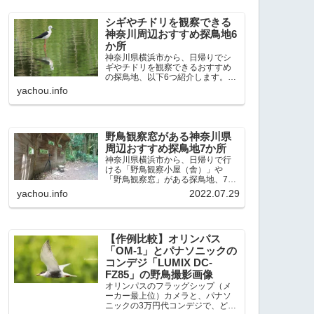
出現頻度が高いと感じた場所で
す。 北本自然観察公園：埼玉県...
シギやチドリを観察できる
神奈川周辺おすすめ探鳥地6
か所
神奈川県横浜市から、日帰りでシ
ギやチドリを観察できるおすすめ
の探鳥地、以下6つ紹介します。こ
れまで50か所近くの探鳥地を訪
yachou.info
れ、シギやチドリ観察の手応えを
感じた探鳥地です。ふなばし三番
瀬海浜公園：千葉県船橋市谷津干
潟公園：千葉県習志野市東京港...
野鳥観察窓がある神奈川県
周辺おすすめ探鳥地7か所
神奈川県横浜市から、日帰りで行
ける「野鳥観察小屋（舎）」や
「野鳥観察窓」がある探鳥地、7か
所を紹介します。どこもオススメ
yachou.info
2022.07.29
の探鳥地です。実際に訪れてみる
と、野山にいる野鳥、海や湖にい
る野鳥それぞれ違う観察になりま
した。街中にあり、電車で行ける...
【作例比較】オリンパス
「OM-1」とパナソニックの
コンデジ「LUMIX DC-
FZ85」の野鳥撮影画像
オリンパスのフラッグシップ（メ
ーカー最上位）カメラと、パナソ
ニックの3万円代コンデジで、どの