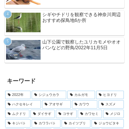
シギやチドリを観察できる神奈川周辺
おすすめ探鳥地6か所
山下公園で観察したユリカモメやオオ
バンなどの野鳥/2022年11月5日
キーワード
2022年
シジュウカラ
カルガモ
ヒヨドリ
ハクセキレイ
アオサギ
カワウ
スズメ
ムクドリ
ダイサギ
コサギ
カワセミ
メジロ
キジバト
カワラバト
カイツブリ
ジョウビタキ