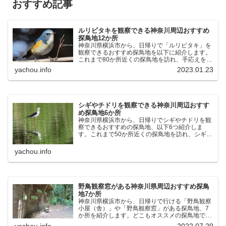
おすすめ記事
ルリビタキを観察できる神奈川周辺おすすめ
探鳥地12か所
神奈川県横浜市から、日帰りで「ルリビタキ」を
観察できるおすすめ探鳥地を以下に紹介します。
これまで80か所近くの探鳥地を訪れ、手応えを感
じた場所です。以下、★ が多いほど観察しやす
yachou.info
2023.01.23
く、出現頻度が高いと感じた場所です。 北本自然
観察公園：埼玉県...
シギやチドリを観察できる神奈川周辺おすす
め探鳥地6か所
神奈川県横浜市から、日帰りでシギやチドリを観
察できるおすすめの探鳥地、以下6つ紹介しま
す。これまで50か所近くの探鳥地を訪れ、シギや
チドリ観察の手応えを感じた探鳥地です。ふなば
し三番瀬海浜公園：千葉県船橋市谷津干潟公園：
yachou.info
千葉県習志野市東京港...
野鳥観察窓がある神奈川県周辺おすすめ探鳥
地7か所
神奈川県横浜市から、日帰りで行ける「野鳥観察
小屋（舎）」や「野鳥観察窓」がある探鳥地、7
か所を紹介します。どこもオススメの探鳥地で
す。実際に訪れてみると、野山にいる野鳥、海や
yachou.info
2022.07.29