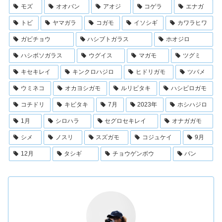
モズ
オオバン
アオジ
コゲラ
エナガ
トビ
ヤマガラ
コガモ
イソシギ
カワラヒワ
ガビチョウ
ハシブトガラス
ホオジロ
ハシボソガラス
ウグイス
マガモ
ツグミ
キセキレイ
キンクロハジロ
ヒドリガモ
ツバメ
ウミネコ
オカヨシガモ
ルリビタキ
ハシビロガモ
コチドリ
キビタキ
7月
2023年
ホシハジロ
1月
シロハラ
セグロセキレイ
オナガガモ
シメ
ノスリ
スズガモ
コジュケイ
9月
12月
タシギ
チョウゲンボウ
バン