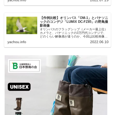
湖にいる野鳥それぞれ違う観察になりました。街
中にあり、電車で行ける...
【作例比較】オリンパス「OM-1」とパナソニ
ックのコンデジ「LUMIX DC-FZ85」の野鳥撮
影画像
オリンパスのフラッグシップ（メーカー最上位）
カメラと、パナソニックの3万円代コンデジで、
どのくらい解像感が違うのか、今回は比較画像を
紹介します。私はコンデジを愛用しているのです
yachou.info
2022.06.10
が、相棒がオリンパス「OM-1」を使い始めたと
ころ、同じ被写体で...