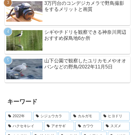
3万円台のコンデジカメラで野鳥撮影
をするメリットと画質
シギやチドリを観察できる神奈川周辺
おすすめ探鳥地6か所
山下公園で観察したユリカモメやオオ
バンなどの野鳥/2022年11月5日
キーワード
2022年
シジュウカラ
カルガモ
ヒヨドリ
ハクセキレイ
アオサギ
カワウ
スズメ