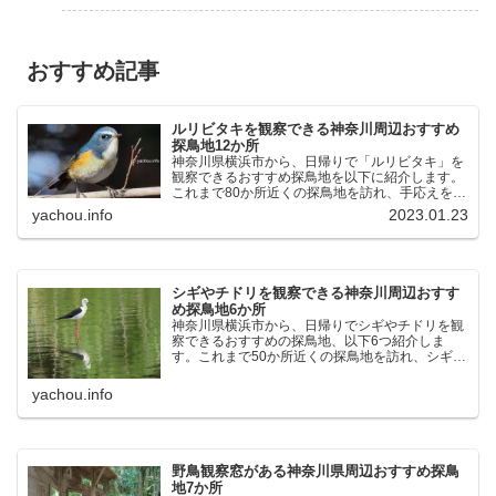
おすすめ記事
ルリビタキを観察できる神奈川周辺おすすめ
探鳥地12か所
神奈川県横浜市から、日帰りで「ルリビタキ」を
観察できるおすすめ探鳥地を以下に紹介します。
これまで80か所近くの探鳥地を訪れ、手応えを感
じた場所です。以下、★ が多いほど観察しやす
yachou.info
2023.01.23
く、出現頻度が高いと感じた場所です。 北本自然
観察公園：埼玉県...
シギやチドリを観察できる神奈川周辺おすす
め探鳥地6か所
神奈川県横浜市から、日帰りでシギやチドリを観
察できるおすすめの探鳥地、以下6つ紹介しま
す。これまで50か所近くの探鳥地を訪れ、シギや
チドリ観察の手応えを感じた探鳥地です。ふなば
し三番瀬海浜公園：千葉県船橋市谷津干潟公園：
yachou.info
千葉県習志野市東京港...
野鳥観察窓がある神奈川県周辺おすすめ探鳥
地7か所