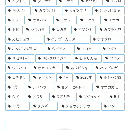
ムクドリ
ダイサギ
コサギ
カワセミ
メジロ
キジバト
カワラバト
カイツブリ
ジョウビタキ
モズ
オオバン
アオジ
コゲラ
エナガ
トビ
ヤマガラ
コガモ
イソシギ
カワラヒワ
ガビチョウ
ハシブトガラス
ホオジロ
ハシボソガラス
ウグイス
マガモ
ツグミ
キセキレイ
キンクロハジロ
ヒドリガモ
ツバメ
ウミネコ
オカヨシガモ
ルリビタキ
ハシビロガモ
コチドリ
キビタキ
7月
2023年
ホシハジロ
1月
シロハラ
セグロセキレイ
オナガガモ
シメ
ノスリ
スズガモ
コジュケイ
9月
12月
タシギ
チョウゲンボウ
バン