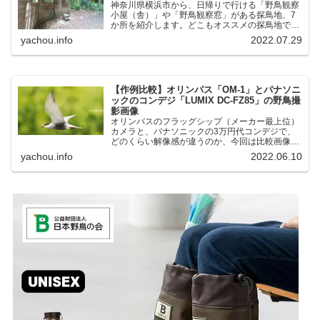
神奈川県横浜市から、日帰りで行ける「野鳥観察
小屋（舎）」や「野鳥観察窓」がある探鳥地、7
か所を紹介します。どこもオススメの探鳥地で
す。実際に訪れてみると、野山にいる野鳥、海や
yachou.info
2022.07.29
湖にいる野鳥それぞれ違う観察になりました。街
中にあり、電車で行ける...
【作例比較】オリンパス「OM-1」とパナソニ
ックのコンデジ「LUMIX DC-FZ85」の野鳥撮
影画像
オリンパスのフラッグシップ（メーカー最上位）
カメラと、パナソニックの3万円代コンデジで、
どのくらい解像感が違うのか、今回は比較画像を
紹介します。私はコンデジを愛用しているのです
yachou.info
2022.06.10
が、相棒がオリンパス「OM-1」を使い始めたと
ころ、同じ被写体で...