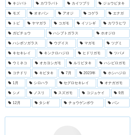
キジバト
カワラバト
カイツブリ
ジョウビタキ
モズ
オオバン
アオジ
コゲラ
エナガ
トビ
ヤマガラ
コガモ
イソシギ
カワラヒワ
ガビチョウ
ハシブトガラス
ホオジロ
ハシボソガラス
ウグイス
マガモ
ツグミ
キセキレイ
キンクロハジロ
ヒドリガモ
ツバメ
ウミネコ
オカヨシガモ
ルリビタキ
ハシビロガモ
コチドリ
キビタキ
7月
2023年
ホシハジロ
1月
シロハラ
セグロセキレイ
オナガガモ
シメ
ノスリ
スズガモ
コジュケイ
9月
12月
タシギ
チョウゲンボウ
バン