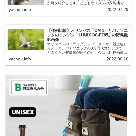
か所を紹介します。どこもオススメの探鳥地で
す。実際に訪れてみると、野山にいる野鳥、海や
yachou.info
2022.07.29
湖にいる野鳥それぞれ違う観察になりました。街
中にあり、電車で行ける...
【作例比較】オリンパス「OM-1」とパナソニ
ックのコンデジ「LUMIX DC-FZ85」の野鳥撮
影画像
オリンパスのフラッグシップ（メーカー最上位）
カメラと、パナソニックの3万円代コンデジで、
どのくらい解像感が違うのか、今回は比較画像を
紹介します。私はコンデジを愛用しているのです
yachou.info
2022.06.10
が、相棒がオリンパス「OM-1」を使い始めたと
ころ、同じ被写体で...