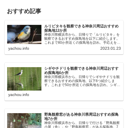
おすすめ記事
ルリビタキを観察できる神奈川周辺おすすめ
探鳥地12か所
神奈川県横浜市から、日帰りで「ルリビタキ」を
観察できるおすすめ探鳥地を以下に紹介します。
これまで80か所近くの探鳥地を訪れ、手応えを感
じた場所です。以下、★ が多いほど観察しやす
yachou.info
2023.01.23
く、出現頻度が高いと感じた場所です。 北本自然
観察公園：埼玉県...
シギやチドリを観察できる神奈川周辺おすす
め探鳥地6か所
神奈川県横浜市から、日帰りでシギやチドリを観
察できるおすすめの探鳥地、以下6つ紹介しま
す。これまで50か所近くの探鳥地を訪れ、シギや
チドリ観察の手応えを感じた探鳥地です。ふなば
し三番瀬海浜公園：千葉県船橋市谷津干潟公園：
yachou.info
千葉県習志野市東京港...
野鳥観察窓がある神奈川県周辺おすすめ探鳥
地7か所
神奈川県横浜市から、日帰りで行ける「野鳥観察
小屋（舎）」や「野鳥観察窓」がある探鳥地、7