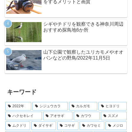
をするメリットと画質
シギやチドリを観察できる神奈川周辺
おすすめ探鳥地6か所
山下公園で観察したユリカモメやオオ
バンなどの野鳥/2022年11月5日
キーワード
2022年
シジュウカラ
カルガモ
ヒヨドリ
ハクセキレイ
アオサギ
カワウ
スズメ
ムクドリ
ダイサギ
コサギ
カワセミ
メジロ