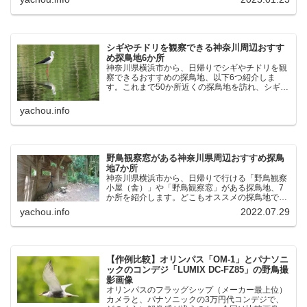
く、出現頻度が高いと感じた場所です。 北本自然
観察公園：埼玉県...
シギやチドリを観察できる神奈川周辺おすす
め探鳥地6か所
神奈川県横浜市から、日帰りでシギやチドリを観
察できるおすすめの探鳥地、以下6つ紹介しま
す。これまで50か所近くの探鳥地を訪れ、シギや
チドリ観察の手応えを感じた探鳥地です。ふなば
し三番瀬海浜公園：千葉県船橋市谷津干潟公園：
yachou.info
千葉県習志野市東京港...
野鳥観察窓がある神奈川県周辺おすすめ探鳥
地7か所
神奈川県横浜市から、日帰りで行ける「野鳥観察
小屋（舎）」や「野鳥観察窓」がある探鳥地、7
か所を紹介します。どこもオススメの探鳥地で
す。実際に訪れてみると、野山にいる野鳥、海や
yachou.info
2022.07.29
湖にいる野鳥それぞれ違う観察になりました。街
中にあり、電車で行ける...
【作例比較】オリンパス「OM-1」とパナソニ
ックのコンデジ「LUMIX DC-FZ85」の野鳥撮
影画像
オリンパスのフラッグシップ（メーカー最上位）
カメラと、パナソニックの3万円代コンデジで、