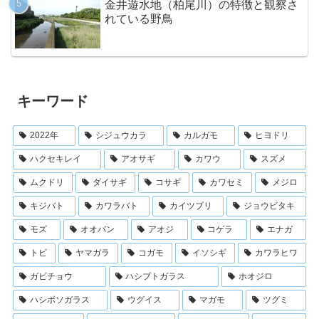
金井遊水地（柏尾川）の特徴と観察さ
れている野鳥
キーワード
2022年
シジュウカラ
カルガモ
ヒヨドリ
ハクセキレイ
アオサギ
カワウ
スズメ
ムクドリ
ダイサギ
コサギ
カワセミ
メジロ
キジバト
カワラバト
カイツブリ
ジョウビタキ
モズ
オオバン
アオジ
コゲラ
エナガ
トビ
ヤマガラ
コガモ
イソシギ
カワラヒワ
ガビチョウ
ハシブトガラス
ホオジロ
ハシボソガラス
ウグイス
マガモ
ツグミ