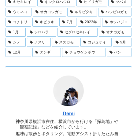
キセキレイ
キンクロハジロ
ヒドリガモ
ツバメ
ウミネコ
オカヨシガモ
ルリビタキ
ハシビロガモ
コチドリ
キビタキ
7月
2023年
ホシハジロ
1月
シロハラ
セグロセキレイ
オナガガモ
シメ
ノスリ
スズガモ
コジュケイ
9月
12月
タシギ
チョウゲンボウ
バン
Demi
神奈川県横浜市在住。横浜市から行ける「探鳥地」や
「観察記録」などを紹介しています。
趣味は散歩とポタリング。電動アシスト折りたたみ自