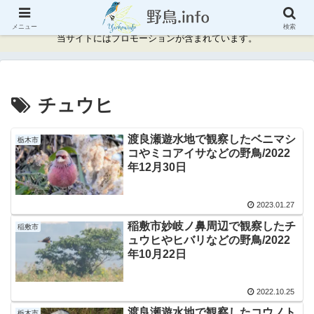
神奈川県周辺の野鳥情報と記録
メニュー
検索
当サイトにはプロモーションが含まれています。
チュウヒ
渡良瀬遊水地で観察したベニマシ
栃木市
コやミコアイサなどの野鳥/2022
年12月30日
2023.01.27
稲敷市妙岐ノ鼻周辺で観察したチ
稲敷市
ュウヒやヒバリなどの野鳥/2022
年10月22日
2022.10.25
渡良瀬遊水地で観察したコウノト
栃木市