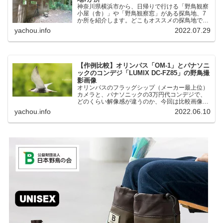
神奈川県横浜市から、日帰りで行ける「野鳥観察
小屋（舎）」や「野鳥観察窓」がある探鳥地、7
か所を紹介します。どこもオススメの探鳥地で
す。実際に訪れてみると、野山にいる野鳥、海や
yachou.info
2022.07.29
湖にいる野鳥それぞれ違う観察になりました。街
中にあり、電車で行ける...
【作例比較】オリンパス「OM-1」とパナソニ
ックのコンデジ「LUMIX DC-FZ85」の野鳥撮
影画像
オリンパスのフラッグシップ（メーカー最上位）
カメラと、パナソニックの3万円代コンデジで、
どのくらい解像感が違うのか、今回は比較画像を
紹介します。私はコンデジを愛用しているのです
yachou.info
2022.06.10
が、相棒がオリンパス「OM-1」を使い始めたと
ころ、同じ被写体で...