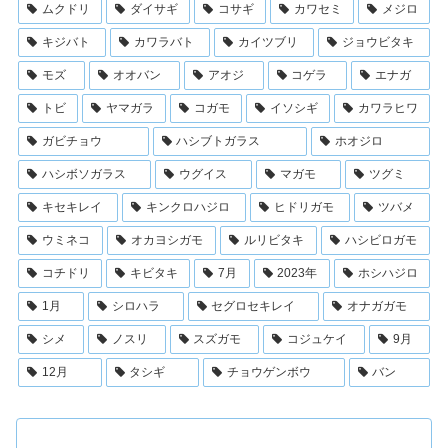
ムクドリ
ダイサギ
コサギ
カワセミ
メジロ
キジバト
カワラバト
カイツブリ
ジョウビタキ
モズ
オオバン
アオジ
コゲラ
エナガ
トビ
ヤマガラ
コガモ
イソシギ
カワラヒワ
ガビチョウ
ハシブトガラス
ホオジロ
ハシボソガラス
ウグイス
マガモ
ツグミ
キセキレイ
キンクロハジロ
ヒドリガモ
ツバメ
ウミネコ
オカヨシガモ
ルリビタキ
ハシビロガモ
コチドリ
キビタキ
7月
2023年
ホシハジロ
1月
シロハラ
セグロセキレイ
オナガガモ
シメ
ノスリ
スズガモ
コジュケイ
9月
12月
タシギ
チョウゲンボウ
バン