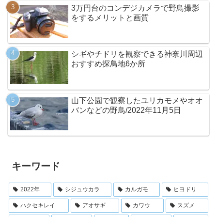
3万円台のコンデジカメラで野鳥撮影
をするメリットと画質
シギやチドリを観察できる神奈川周辺
おすすめ探鳥地6か所
山下公園で観察したユリカモメやオオ
バンなどの野鳥/2022年11月5日
キーワード
2022年
シジュウカラ
カルガモ
ヒヨドリ
ハクセキレイ
アオサギ
カワウ
スズメ