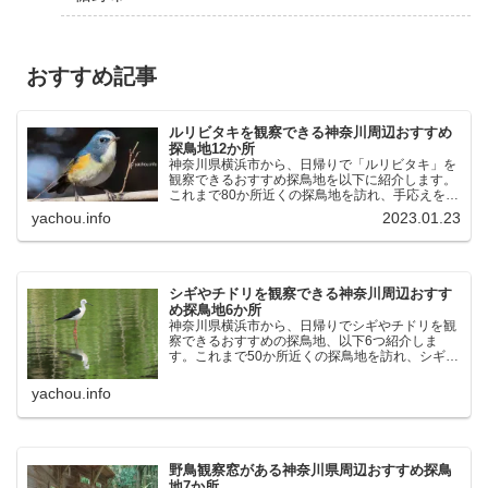
おすすめ記事
ルリビタキを観察できる神奈川周辺おすすめ
探鳥地12か所
神奈川県横浜市から、日帰りで「ルリビタキ」を
観察できるおすすめ探鳥地を以下に紹介します。
これまで80か所近くの探鳥地を訪れ、手応えを感
じた場所です。以下、★ が多いほど観察しやす
yachou.info
2023.01.23
く、出現頻度が高いと感じた場所です。 北本自然
観察公園：埼玉県...
シギやチドリを観察できる神奈川周辺おすす
め探鳥地6か所
神奈川県横浜市から、日帰りでシギやチドリを観
察できるおすすめの探鳥地、以下6つ紹介しま
す。これまで50か所近くの探鳥地を訪れ、シギや
チドリ観察の手応えを感じた探鳥地です。ふなば
し三番瀬海浜公園：千葉県船橋市谷津干潟公園：
yachou.info
千葉県習志野市東京港...
野鳥観察窓がある神奈川県周辺おすすめ探鳥
地7か所