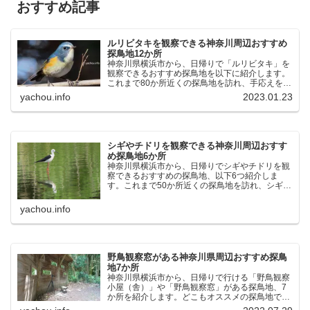
おすすめ記事
ルリビタキを観察できる神奈川周辺おすすめ
探鳥地12か所
神奈川県横浜市から、日帰りで「ルリビタキ」を
観察できるおすすめ探鳥地を以下に紹介します。
これまで80か所近くの探鳥地を訪れ、手応えを感
じた場所です。以下、★ が多いほど観察しやす
yachou.info
2023.01.23
く、出現頻度が高いと感じた場所です。 北本自然
観察公園：埼玉県...
シギやチドリを観察できる神奈川周辺おすす
め探鳥地6か所
神奈川県横浜市から、日帰りでシギやチドリを観
察できるおすすめの探鳥地、以下6つ紹介しま
す。これまで50か所近くの探鳥地を訪れ、シギや
チドリ観察の手応えを感じた探鳥地です。ふなば
し三番瀬海浜公園：千葉県船橋市谷津干潟公園：
yachou.info
千葉県習志野市東京港...
野鳥観察窓がある神奈川県周辺おすすめ探鳥
地7か所
神奈川県横浜市から、日帰りで行ける「野鳥観察
小屋（舎）」や「野鳥観察窓」がある探鳥地、7
か所を紹介します。どこもオススメの探鳥地で
す。実際に訪れてみると、野山にいる野鳥、海や