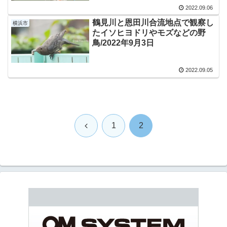
2022.09.06
鶴見川と恩田川合流地点で観察し
横浜市
たイソヒヨドリやモズなどの野
鳥/2022年9月3日
2022.09.05
前
1
2
へ