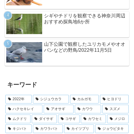
シギやチドリを観察できる神奈川周辺
おすすめ探鳥地6か所
山下公園で観察したユリカモメやオオ
バンなどの野鳥/2022年11月5日
キーワード
2022年
シジュウカラ
カルガモ
ヒヨドリ
ハクセキレイ
アオサギ
カワウ
スズメ
ムクドリ
ダイサギ
コサギ
カワセミ
メジロ
キジバト
カワラバト
カイツブリ
ジョウビタキ