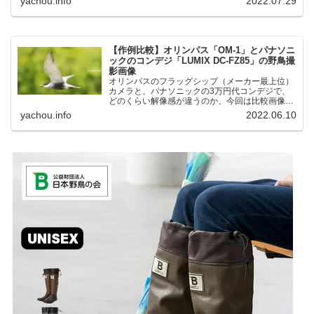
yachou.info
2022.07.29
湖にいる野鳥それぞれ違う観察になりました。街
中にあり、電車で行ける...
【作例比較】オリンパス「OM-1」とパナソニ
ックのコンデジ「LUMIX DC-FZ85」の野鳥撮
影画像
オリンパスのフラッグシップ（メーカー最上位）
カメラと、パナソニックの3万円代コンデジで、
どのくらい解像感が違うのか、今回は比較画像を
紹介します。私はコンデジを愛用しているのです
yachou.info
2022.06.10
が、相棒がオリンパス「OM-1」を使い始めたと
ころ、同じ被写体で...