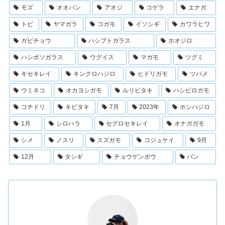
モズ
オオバン
アオジ
コゲラ
エナガ
トビ
ヤマガラ
コガモ
イソシギ
カワラヒワ
ガビチョウ
ハシブトガラス
ホオジロ
ハシボソガラス
ウグイス
マガモ
ツグミ
キセキレイ
キンクロハジロ
ヒドリガモ
ツバメ
ウミネコ
オカヨシガモ
ルリビタキ
ハシビロガモ
コチドリ
キビタキ
7月
2023年
ホシハジロ
1月
シロハラ
セグロセキレイ
オナガガモ
シメ
ノスリ
スズガモ
コジュケイ
9月
12月
タシギ
チョウゲンボウ
バン