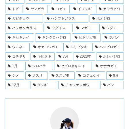
トビ
ヤマガラ
コガモ
イソシギ
カワラヒワ
ガビチョウ
ハシブトガラス
ホオジロ
ハシボソガラス
ウグイス
マガモ
ツグミ
キセキレイ
キンクロハジロ
ヒドリガモ
ツバメ
ウミネコ
オカヨシガモ
ルリビタキ
ハシビロガモ
コチドリ
キビタキ
7月
2023年
ホシハジロ
1月
シロハラ
セグロセキレイ
オナガガモ
シメ
ノスリ
スズガモ
コジュケイ
9月
12月
タシギ
チョウゲンボウ
バン