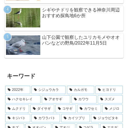
シギやチドリを観察できる神奈川周辺
おすすめ探鳥地6か所
山下公園で観察したユリカモメやオオ
バンなどの野鳥/2022年11月5日
キーワード
2022年
シジュウカラ
カルガモ
ヒヨドリ
ハクセキレイ
アオサギ
カワウ
スズメ
ムクドリ
ダイサギ
コサギ
カワセミ
メジロ
キジバト
カワラバト
カイツブリ
ジョウビタキ
モズ
オオバン
アオジ
コゲラ
エナガ