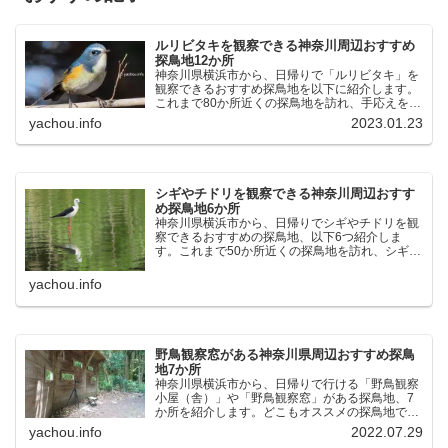
ルリビタキを観察できる神奈川周辺おすすめ
探鳥地12か所
神奈川県横浜市から、日帰りで「ルリビタキ」を
観察できるおすすめ探鳥地を以下に紹介します。
これまで80か所近くの探鳥地を訪れ、手応えを感
じた場所です。以下、★ が多いほど観察しやす
yachou.info
2023.01.23
く、出現頻度が高いと感じた場所です。 北本自然
観察公園：埼玉県...
シギやチドリを観察できる神奈川周辺おすす
め探鳥地6か所
神奈川県横浜市から、日帰りでシギやチドリを観
察できるおすすめの探鳥地、以下6つ紹介しま
す。これまで50か所近くの探鳥地を訪れ、シギや
チドリ観察の手応えを感じた探鳥地です。ふなば
し三番瀬海浜公園：千葉県船橋市谷津干潟公園：
yachou.info
千葉県習志野市東京港...
野鳥観察窓がある神奈川県周辺おすすめ探鳥
地7か所
神奈川県横浜市から、日帰りで行ける「野鳥観察
小屋（舎）」や「野鳥観察窓」がある探鳥地、7
か所を紹介します。どこもオススメの探鳥地で
す。実際に訪れてみると、野山にいる野鳥、海や
yachou.info
2022.07.29
湖にいる野鳥それぞれ違う観察になりました。街