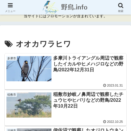
神奈川県周辺の野鳥情報と記録
メニュー
検索
当サイトにはプロモーションが含まれています。
オオカワラヒワ
多摩川トライアングル周辺で観察
多摩市
したイカルやヒメハジロなどの野
鳥/2022年12月31日
2023.01.31
稲敷市妙岐ノ鼻周辺で観察したチ
稲敷市
ュウヒやヒバリなどの野鳥/2022
年10月22日
2022.10.25
伊佐沼で観察したオジロトウネン
川越市