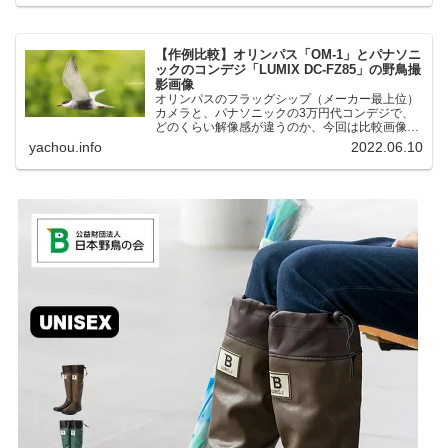
中にあり、電車で行ける...
【作例比較】オリンパス「OM-1」とパナソニ
ックのコンデジ「LUMIX DC-FZ85」の野鳥撮
影画像
オリンパスのフラッグシップ（メーカー最上位）
カメラと、パナソニックの3万円代コンデジで、
どのくらい解像感が違うのか、今回は比較画像を
紹介します。私はコンデジを愛用しているのです
yachou.info
2022.06.10
が、相棒がオリンパス「OM-1」を使い始めたと
ころ、同じ被写体で...