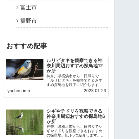
富士市
裾野市
おすすめ記事
ルリビタキを観察できる神
奈川周辺おすすめ探鳥地12
か所
神奈川県横浜市から、日帰りで
「ルリビタキ」を観察できるおす
すめ探鳥地を以下に紹介します。
これまで80か所近くの探鳥地を訪
yachou.info
2023.01.23
れ、手応えを感じた場所です。以
下、★ が多いほど観察しやすく、
出現頻度が高いと感じた場所で
す。 北本自然観察公園：埼玉県...
シギやチドリを観察できる
神奈川周辺おすすめ探鳥地6
か所
神奈川県横浜市から、日帰りでシ
ギやチドリを観察できるおすすめ
の探鳥地、以下6つ紹介します。こ