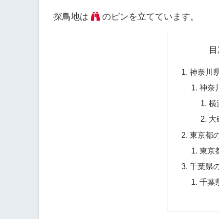
探鳥地は
のピンを立てています。
目
神奈川
神奈
横
大
東京都
東京
千葉県
千葉