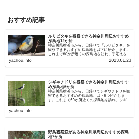
おすすめ記事
ルリビタキを観察できる神奈川周辺おすすめ
探鳥地12か所
神奈川県横浜市から、日帰りで「ルリビタキ」を
観察できるおすすめ探鳥地を以下に紹介します。
これまで80か所近くの探鳥地を訪れ、手応えを感
じた場所です。以下、★ が多いほど観察しやす
yachou.info
2023.01.23
く、出現頻度が高いと感じた場所です。 北本自然
観察公園：埼玉県...
シギやチドリを観察できる神奈川周辺おすす
め探鳥地6か所
神奈川県横浜市から、日帰りでシギやチドリを観
察できるおすすめの探鳥地、以下6つ紹介しま
す。これまで50か所近くの探鳥地を訪れ、シギや
チドリ観察の手応えを感じた探鳥地です。ふなば
し三番瀬海浜公園：千葉県船橋市谷津干潟公園：
yachou.info
千葉県習志野市東京港...
野鳥観察窓がある神奈川県周辺おすすめ探鳥
地7か所