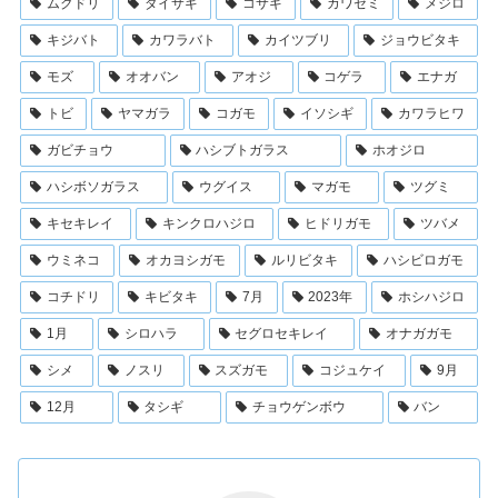
ムクドリ
ダイサギ
コサギ
カワセミ
メジロ
キジバト
カワラバト
カイツブリ
ジョウビタキ
モズ
オオバン
アオジ
コゲラ
エナガ
トビ
ヤマガラ
コガモ
イソシギ
カワラヒワ
ガビチョウ
ハシブトガラス
ホオジロ
ハシボソガラス
ウグイス
マガモ
ツグミ
キセキレイ
キンクロハジロ
ヒドリガモ
ツバメ
ウミネコ
オカヨシガモ
ルリビタキ
ハシビロガモ
コチドリ
キビタキ
7月
2023年
ホシハジロ
1月
シロハラ
セグロセキレイ
オナガガモ
シメ
ノスリ
スズガモ
コジュケイ
9月
12月
タシギ
チョウゲンボウ
バン