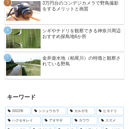
3万円台のコンデジカメラで野鳥撮影
をするメリットと画質
シギやチドリを観察できる神奈川周辺
おすすめ探鳥地6か所
金井遊水地（柏尾川）の特徴と観察さ
れている野鳥
キーワード
2022年
シジュウカラ
カルガモ
ヒヨドリ
ハクセキレイ
アオサギ
カワウ
スズメ