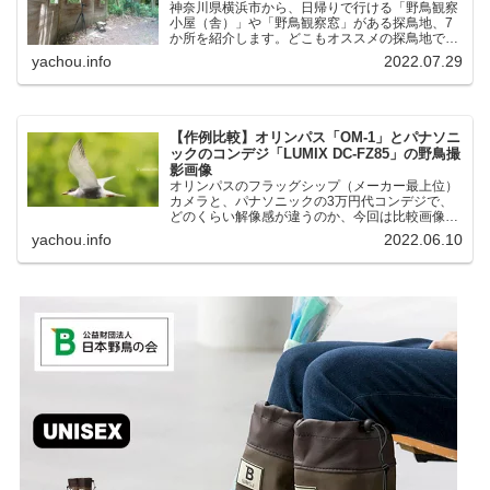
神奈川県横浜市から、日帰りで行ける「野鳥観察
小屋（舎）」や「野鳥観察窓」がある探鳥地、7
か所を紹介します。どこもオススメの探鳥地で
す。実際に訪れてみると、野山にいる野鳥、海や
yachou.info
2022.07.29
湖にいる野鳥それぞれ違う観察になりました。街
中にあり、電車で行ける...
【作例比較】オリンパス「OM-1」とパナソニ
ックのコンデジ「LUMIX DC-FZ85」の野鳥撮
影画像
オリンパスのフラッグシップ（メーカー最上位）
カメラと、パナソニックの3万円代コンデジで、
どのくらい解像感が違うのか、今回は比較画像を
紹介します。私はコンデジを愛用しているのです
yachou.info
2022.06.10
が、相棒がオリンパス「OM-1」を使い始めたと
ころ、同じ被写体で...