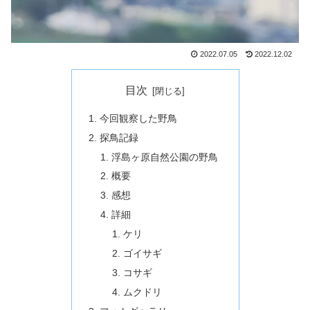
2022.07.05
2022.12.02
目次
今回観察した野鳥
探鳥記録
浮島ヶ原自然公園の野鳥
概要
感想
詳細
ケリ
ゴイサギ
コサギ
ムクドリ