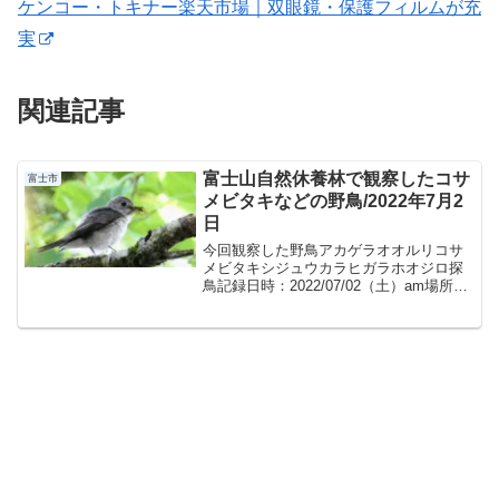
ケンコー・トキナー楽天市場｜双眼鏡・保護フィルムが充
実
関連記事
富士山自然休養林で観察したコサ
富士市
メビタキなどの野鳥/2022年7月2
日
今回観察した野鳥アカゲラオオルリコサ
メビタキシジュウカラヒガラホオジロ探
鳥記録日時：2022/07/02（土）am場所：
富士山自然休養林 ≫ 高鉢駐車場付近・水
ヶ塚公園・須山御胎内天候：晴れ・多湿
の猛暑日概要湿気の多い炎天下の中「富
士山自然...