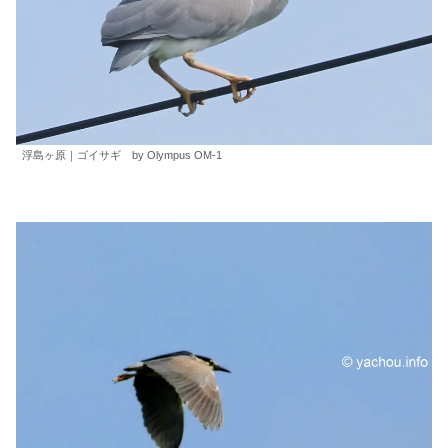
浮島ヶ原｜ゴイサギ by Olympus OM-1