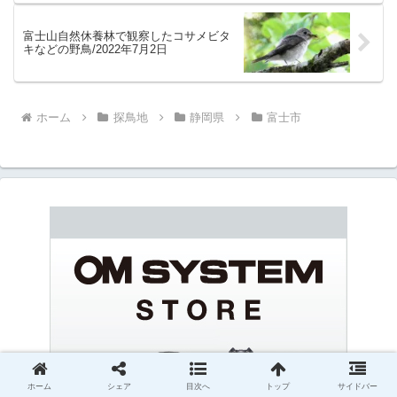
富士山自然休養林で観察したコサメビタ
キなどの野鳥/2022年7月2日
ホーム
探鳥地
静岡県
富士市
ホーム
シェア
目次へ
トップ
サイドバー