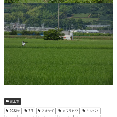
富士市
2022年
7月
アオサギ
カワラヒワ
キジバト