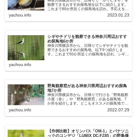
神奈川県横浜市から、日帰りで「ルリビタキ」を
観察できるおすすめ探鳥地を以下に紹介します。
これまで80か所近くの探鳥地を訪れ、手応えを感
じた場所です。以下、★ が多いほど観察しやす
yachou.info
2023.01.23
く、出現頻度が高いと感じた場所です。 北本自然
観察公園：埼玉県...
シギやチドリを観察できる神奈川周辺おすす
め探鳥地6か所
神奈川県横浜市から、日帰りでシギやチドリを観
察できるおすすめの探鳥地、以下6つ紹介しま
す。これまで50か所近くの探鳥地を訪れ、シギや
チドリ観察の手応えを感じた探鳥地です。ふなば
し三番瀬海浜公園：千葉県船橋市谷津干潟公園：
yachou.info
千葉県習志野市東京港...
野鳥観察窓がある神奈川県周辺おすすめ探鳥
地7か所
神奈川県横浜市から、日帰りで行ける「野鳥観察
小屋（舎）」や「野鳥観察窓」がある探鳥地、7
か所を紹介します。どこもオススメの探鳥地で
す。実際に訪れてみると、野山にいる野鳥、海や
yachou.info
2022.07.29
湖にいる野鳥それぞれ違う観察になりました。街
中にあり、電車で行ける...
【作例比較】オリンパス「OM-1」とパナソニ
ックのコンデジ「LUMIX DC-FZ85」の野鳥撮