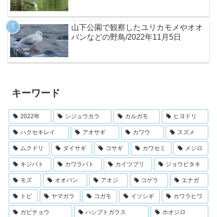
山下公園で観察したユリカモメやオオ
バンなどの野鳥/2022年11月5日
キーワード
2022年
シジュウカラ
カルガモ
ヒヨドリ
ハクセキレイ
アオサギ
カワウ
スズメ
ムクドリ
ダイサギ
コサギ
カワセミ
メジロ
キジバト
カワラバト
カイツブリ
ジョウビタキ
モズ
オオバン
アオジ
コゲラ
エナガ
トビ
ヤマガラ
コガモ
イソシギ
カワラヒワ
ガビチョウ
ハシブトガラス
ホオジロ