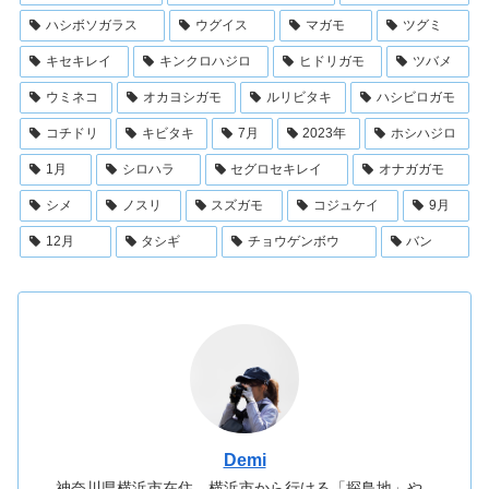
ハシボソガラス
ウグイス
マガモ
ツグミ
キセキレイ
キンクロハジロ
ヒドリガモ
ツバメ
ウミネコ
オカヨシガモ
ルリビタキ
ハシビロガモ
コチドリ
キビタキ
7月
2023年
ホシハジロ
1月
シロハラ
セグロセキレイ
オナガガモ
シメ
ノスリ
スズガモ
コジュケイ
9月
12月
タシギ
チョウゲンボウ
バン
Demi
神奈川県横浜市在住。横浜市から行ける「探鳥地」や