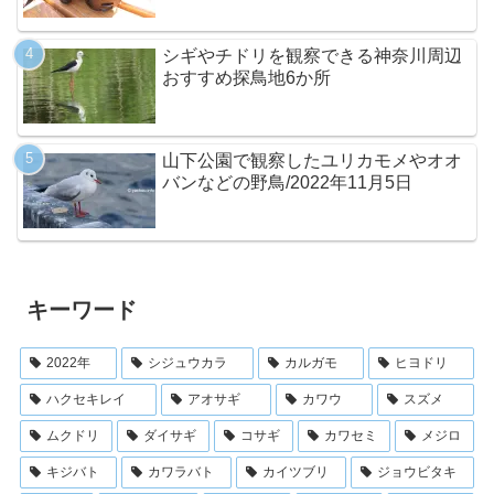
シギやチドリを観察できる神奈川周辺
おすすめ探鳥地6か所
山下公園で観察したユリカモメやオオ
バンなどの野鳥/2022年11月5日
キーワード
2022年
シジュウカラ
カルガモ
ヒヨドリ
ハクセキレイ
アオサギ
カワウ
スズメ
ムクドリ
ダイサギ
コサギ
カワセミ
メジロ
キジバト
カワラバト
カイツブリ
ジョウビタキ