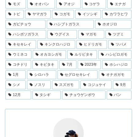
モズ
オオバン
アオジ
コゲラ
エナガ
トビ
ヤマガラ
コガモ
イソシギ
カワラヒワ
ガビチョウ
ハシブトガラス
ホオジロ
ハシボソガラス
ウグイス
マガモ
ツグミ
キセキレイ
キンクロハジロ
ヒドリガモ
ツバメ
ウミネコ
オカヨシガモ
ルリビタキ
ハシビロガモ
コチドリ
キビタキ
7月
2023年
ホシハジロ
1月
シロハラ
セグロセキレイ
オナガガモ
シメ
ノスリ
スズガモ
コジュケイ
9月
12月
タシギ
チョウゲンボウ
バン