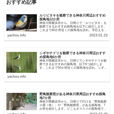
おすすめ記事
ルリビタキを観察できる神奈川周辺おすすめ
探鳥地12か所
神奈川県横浜市から、日帰りで「ルリビタキ」を
観察できるおすすめ探鳥地を以下に紹介します。
これまで80か所近くの探鳥地を訪れ、手応えを感
じた場所です。以下、★ が多いほど観察しやす
yachou.info
2023.01.23
く、出現頻度が高いと感じた場所です。 北本自然
観察公園：埼玉県...
シギやチドリを観察できる神奈川周辺おすす
め探鳥地6か所
神奈川県横浜市から、日帰りでシギやチドリを観
察できるおすすめの探鳥地、以下6つ紹介しま
す。これまで50か所近くの探鳥地を訪れ、シギや
チドリ観察の手応えを感じた探鳥地です。ふなば
し三番瀬海浜公園：千葉県船橋市谷津干潟公園：
yachou.info
千葉県習志野市東京港...
野鳥観察窓がある神奈川県周辺おすすめ探鳥
地7か所
神奈川県横浜市から、日帰りで行ける「野鳥観察
小屋（舎）」や「野鳥観察窓」がある探鳥地、7
か所を紹介します。どこもオススメの探鳥地で
す。実際に訪れてみると、野山にいる野鳥、海や
yachou.info
2022.07.29