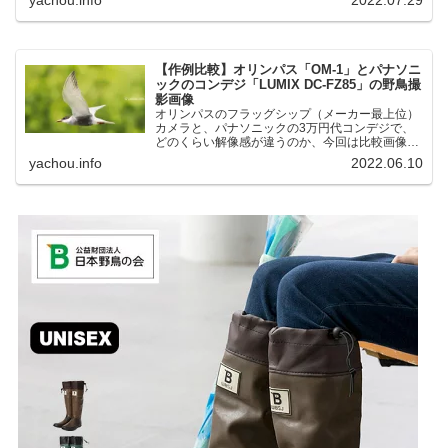
湖にいる野鳥それぞれ違う観察になりました。街
中にあり、電車で行ける...
【作例比較】オリンパス「OM-1」とパナソニ
ックのコンデジ「LUMIX DC-FZ85」の野鳥撮
影画像
オリンパスのフラッグシップ（メーカー最上位）
カメラと、パナソニックの3万円代コンデジで、
どのくらい解像感が違うのか、今回は比較画像を
紹介します。私はコンデジを愛用しているのです
yachou.info
2022.06.10
が、相棒がオリンパス「OM-1」を使い始めたと
ころ、同じ被写体で...