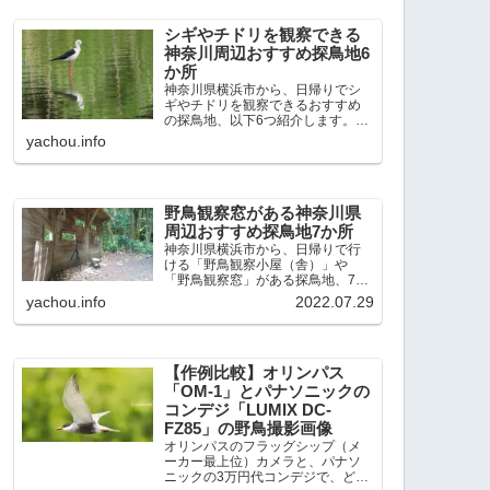
出現頻度が高いと感じた場所で
す。 北本自然観察公園：埼玉県...
シギやチドリを観察できる
神奈川周辺おすすめ探鳥地6
か所
神奈川県横浜市から、日帰りでシ
ギやチドリを観察できるおすすめ
の探鳥地、以下6つ紹介します。こ
れまで50か所近くの探鳥地を訪
yachou.info
れ、シギやチドリ観察の手応えを
感じた探鳥地です。ふなばし三番
瀬海浜公園：千葉県船橋市谷津干
潟公園：千葉県習志野市東京港...
野鳥観察窓がある神奈川県
周辺おすすめ探鳥地7か所
神奈川県横浜市から、日帰りで行
ける「野鳥観察小屋（舎）」や
「野鳥観察窓」がある探鳥地、7か
所を紹介します。どこもオススメ
yachou.info
2022.07.29
の探鳥地です。実際に訪れてみる
と、野山にいる野鳥、海や湖にい
る野鳥それぞれ違う観察になりま
した。街中にあり、電車で行ける...
【作例比較】オリンパス
「OM-1」とパナソニックの
コンデジ「LUMIX DC-
FZ85」の野鳥撮影画像
オリンパスのフラッグシップ（メ
ーカー最上位）カメラと、パナソ
ニックの3万円代コンデジで、どの