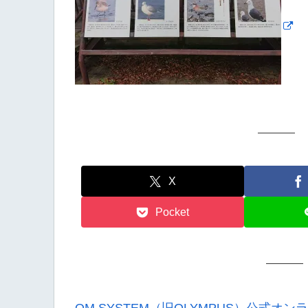
X
Pocket
OM SYSTEM（旧OLYMPUS）公式オ