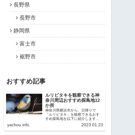
長野県
長野市
静岡県
富士市
裾野市
おすすめ記事
ルリビタキを観察できる神
奈川周辺おすすめ探鳥地12
か所
神奈川県横浜市から、日帰りで
「ルリビタキ」を観察できるおす
すめ探鳥地を以下に紹介します。
これまで80か所近くの探鳥地を訪
yachou.info
2023.01.23
れ、手応えを感じた場所です。以
下、★ が多いほど観察しやすく、