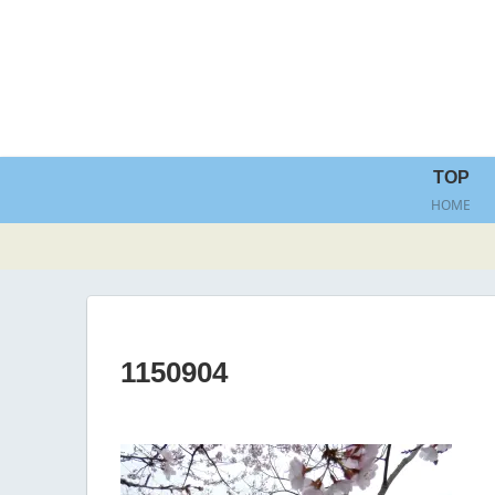
TOP
HOME
1150904