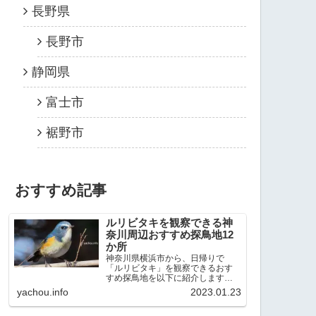
長野県
長野市
静岡県
富士市
裾野市
おすすめ記事
ルリビタキを観察できる神
奈川周辺おすすめ探鳥地12
か所
神奈川県横浜市から、日帰りで
「ルリビタキ」を観察できるおす
すめ探鳥地を以下に紹介します。
これまで80か所近くの探鳥地を訪
yachou.info
2023.01.23
れ、手応えを感じた場所です。以
下、★ が多いほど観察しやすく、