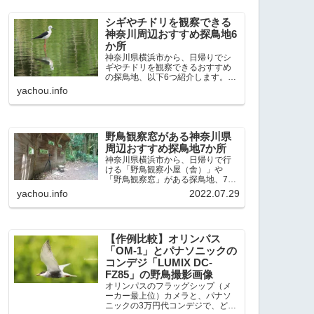
出現頻度が高いと感じた場所で
す。 北本自然観察公園：埼玉県...
シギやチドリを観察できる
神奈川周辺おすすめ探鳥地6
か所
神奈川県横浜市から、日帰りでシ
ギやチドリを観察できるおすすめ
の探鳥地、以下6つ紹介します。こ
れまで50か所近くの探鳥地を訪
yachou.info
れ、シギやチドリ観察の手応えを
感じた探鳥地です。ふなばし三番
瀬海浜公園：千葉県船橋市谷津干
潟公園：千葉県習志野市東京港...
野鳥観察窓がある神奈川県
周辺おすすめ探鳥地7か所
神奈川県横浜市から、日帰りで行
ける「野鳥観察小屋（舎）」や
「野鳥観察窓」がある探鳥地、7か
所を紹介します。どこもオススメ
yachou.info
2022.07.29
の探鳥地です。実際に訪れてみる
と、野山にいる野鳥、海や湖にい
る野鳥それぞれ違う観察になりま
した。街中にあり、電車で行ける...
【作例比較】オリンパス
「OM-1」とパナソニックの
コンデジ「LUMIX DC-
FZ85」の野鳥撮影画像
オリンパスのフラッグシップ（メ
ーカー最上位）カメラと、パナソ
ニックの3万円代コンデジで、どの