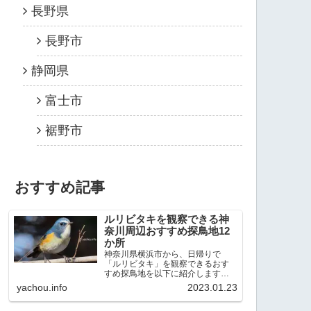
長野県
長野市
静岡県
富士市
裾野市
おすすめ記事
ルリビタキを観察できる神
奈川周辺おすすめ探鳥地12
か所
神奈川県横浜市から、日帰りで
「ルリビタキ」を観察できるおす
すめ探鳥地を以下に紹介します。
これまで80か所近くの探鳥地を訪
yachou.info
2023.01.23
れ、手応えを感じた場所です。以
下、★ が多いほど観察しやすく、