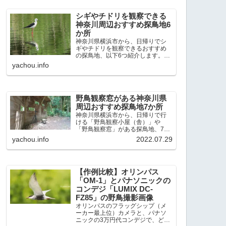
出現頻度が高いと感じた場所で
す。 北本自然観察公園：埼玉県...
シギやチドリを観察できる
神奈川周辺おすすめ探鳥地6
か所
神奈川県横浜市から、日帰りでシ
ギやチドリを観察できるおすすめ
の探鳥地、以下6つ紹介します。こ
れまで50か所近くの探鳥地を訪
yachou.info
れ、シギやチドリ観察の手応えを
感じた探鳥地です。ふなばし三番
瀬海浜公園：千葉県船橋市谷津干
潟公園：千葉県習志野市東京港...
野鳥観察窓がある神奈川県
周辺おすすめ探鳥地7か所
神奈川県横浜市から、日帰りで行
ける「野鳥観察小屋（舎）」や
「野鳥観察窓」がある探鳥地、7か
所を紹介します。どこもオススメ
yachou.info
2022.07.29
の探鳥地です。実際に訪れてみる
と、野山にいる野鳥、海や湖にい
る野鳥それぞれ違う観察になりま
した。街中にあり、電車で行ける...
【作例比較】オリンパス
「OM-1」とパナソニックの
コンデジ「LUMIX DC-
FZ85」の野鳥撮影画像
オリンパスのフラッグシップ（メ
ーカー最上位）カメラと、パナソ
ニックの3万円代コンデジで、どの