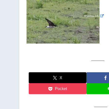
X
Pocket