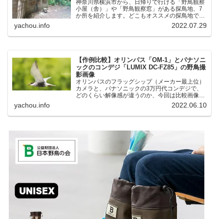
神奈川県横浜市から、日帰りで行ける「野鳥観察
小屋（舎）」や「野鳥観察窓」がある探鳥地、7
か所を紹介します。どこもオススメの探鳥地で
す。実際に訪れてみると、野山にいる野鳥、海や
yachou.info
2022.07.29
湖にいる野鳥それぞれ違う観察になりました。街
中にあり、電車で行ける...
【作例比較】オリンパス「OM-1」とパナソニ
ックのコンデジ「LUMIX DC-FZ85」の野鳥撮
影画像
オリンパスのフラッグシップ（メーカー最上位）
カメラと、パナソニックの3万円代コンデジで、
どのくらい解像感が違うのか、今回は比較画像を
紹介します。私はコンデジを愛用しているのです
yachou.info
2022.06.10
が、相棒がオリンパス「OM-1」を使い始めたと
ころ、同じ被写体で...