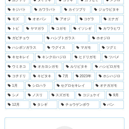
キジバト
カワラバト
カイツブリ
ジョウビタキ
モズ
オオバン
アオジ
コゲラ
エナガ
トビ
ヤマガラ
コガモ
イソシギ
カワラヒワ
ガビチョウ
ハシブトガラス
ホオジロ
ハシボソガラス
ウグイス
マガモ
ツグミ
キセキレイ
キンクロハジロ
ヒドリガモ
ツバメ
ウミネコ
オカヨシガモ
ルリビタキ
ハシビロガモ
コチドリ
キビタキ
7月
2023年
ホシハジロ
1月
シロハラ
セグロセキレイ
オナガガモ
シメ
ノスリ
スズガモ
コジュケイ
9月
12月
タシギ
チョウゲンボウ
バン