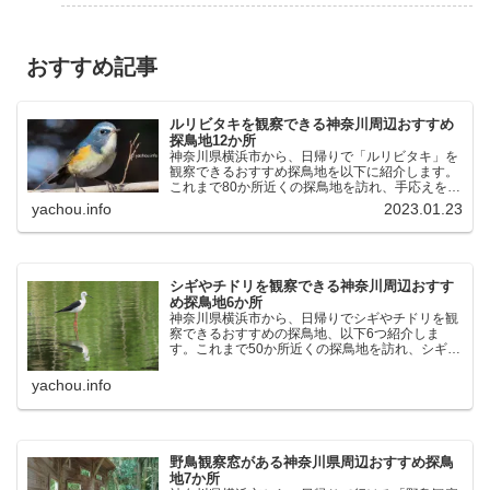
おすすめ記事
ルリビタキを観察できる神奈川周辺おすすめ
探鳥地12か所
神奈川県横浜市から、日帰りで「ルリビタキ」を
観察できるおすすめ探鳥地を以下に紹介します。
これまで80か所近くの探鳥地を訪れ、手応えを感
じた場所です。以下、★ が多いほど観察しやす
yachou.info
2023.01.23
く、出現頻度が高いと感じた場所です。 北本自然
観察公園：埼玉県...
シギやチドリを観察できる神奈川周辺おすす
め探鳥地6か所
神奈川県横浜市から、日帰りでシギやチドリを観
察できるおすすめの探鳥地、以下6つ紹介しま
す。これまで50か所近くの探鳥地を訪れ、シギや
チドリ観察の手応えを感じた探鳥地です。ふなば
し三番瀬海浜公園：千葉県船橋市谷津干潟公園：
yachou.info
千葉県習志野市東京港...
野鳥観察窓がある神奈川県周辺おすすめ探鳥
地7か所