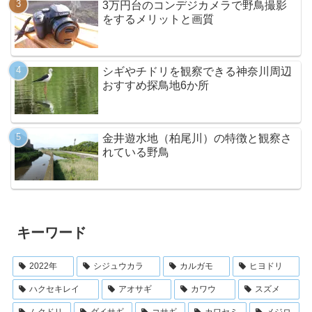
3万円台のコンデジカメラで野鳥撮影
をするメリットと画質
シギやチドリを観察できる神奈川周辺
おすすめ探鳥地6か所
金井遊水地（柏尾川）の特徴と観察さ
れている野鳥
キーワード
2022年
シジュウカラ
カルガモ
ヒヨドリ
ハクセキレイ
アオサギ
カワウ
スズメ
ムクドリ
ダイサギ
コサギ
カワセミ
メジロ