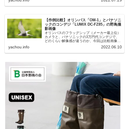
湖にいる野鳥それぞれ違う観察になりました。街
中にあり、電車で行ける...
【作例比較】オリンパス「OM-1」とパナソニ
ックのコンデジ「LUMIX DC-FZ85」の野鳥撮
影画像
オリンパスのフラッグシップ（メーカー最上位）
カメラと、パナソニックの3万円代コンデジで、
どのくらい解像感が違うのか、今回は比較画像を
紹介します。私はコンデジを愛用しているのです
yachou.info
2022.06.10
が、相棒がオリンパス「OM-1」を使い始めたと
ころ、同じ被写体で...