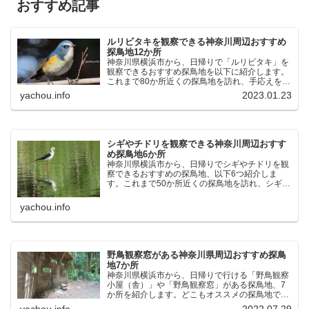
おすすめ記事
ルリビタキを観察できる神奈川周辺おすすめ
探鳥地12か所
神奈川県横浜市から、日帰りで「ルリビタキ」を
観察できるおすすめ探鳥地を以下に紹介します。
これまで80か所近くの探鳥地を訪れ、手応えを感
じた場所です。以下、★ が多いほど観察しやす
yachou.info
2023.01.23
く、出現頻度が高いと感じた場所です。 北本自然
観察公園：埼玉県...
シギやチドリを観察できる神奈川周辺おすす
め探鳥地6か所
神奈川県横浜市から、日帰りでシギやチドリを観
察できるおすすめの探鳥地、以下6つ紹介しま
す。これまで50か所近くの探鳥地を訪れ、シギや
チドリ観察の手応えを感じた探鳥地です。ふなば
し三番瀬海浜公園：千葉県船橋市谷津干潟公園：
yachou.info
千葉県習志野市東京港...
野鳥観察窓がある神奈川県周辺おすすめ探鳥
地7か所
神奈川県横浜市から、日帰りで行ける「野鳥観察
小屋（舎）」や「野鳥観察窓」がある探鳥地、7
か所を紹介します。どこもオススメの探鳥地で
す。実際に訪れてみると、野山にいる野鳥、海や
yachou.info
2022.07.29