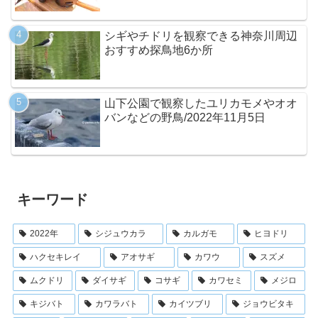
シギやチドリを観察できる神奈川周辺
おすすめ探鳥地6か所
山下公園で観察したユリカモメやオオ
バンなどの野鳥/2022年11月5日
キーワード
2022年
シジュウカラ
カルガモ
ヒヨドリ
ハクセキレイ
アオサギ
カワウ
スズメ
ムクドリ
ダイサギ
コサギ
カワセミ
メジロ
キジバト
カワラバト
カイツブリ
ジョウビタキ