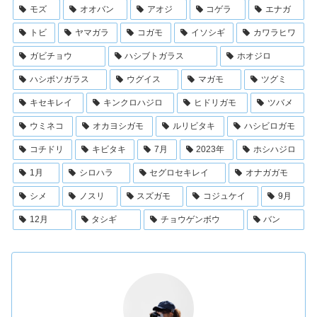
モズ
オオバン
アオジ
コゲラ
エナガ
トビ
ヤマガラ
コガモ
イソシギ
カワラヒワ
ガビチョウ
ハシブトガラス
ホオジロ
ハシボソガラス
ウグイス
マガモ
ツグミ
キセキレイ
キンクロハジロ
ヒドリガモ
ツバメ
ウミネコ
オカヨシガモ
ルリビタキ
ハシビロガモ
コチドリ
キビタキ
7月
2023年
ホシハジロ
1月
シロハラ
セグロセキレイ
オナガガモ
シメ
ノスリ
スズガモ
コジュケイ
9月
12月
タシギ
チョウゲンボウ
バン