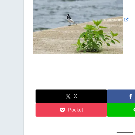
X
Pocket