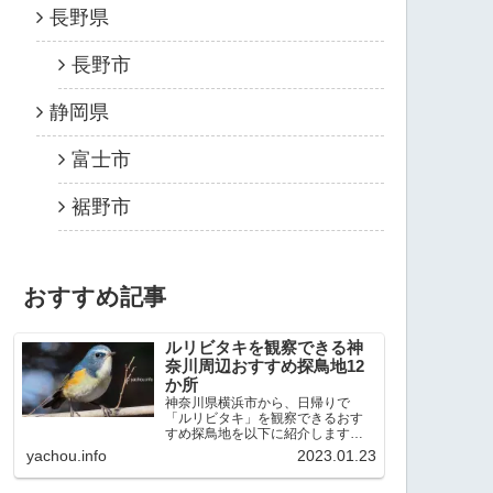
長野県
長野市
静岡県
富士市
裾野市
おすすめ記事
ルリビタキを観察できる神
奈川周辺おすすめ探鳥地12
か所
神奈川県横浜市から、日帰りで
「ルリビタキ」を観察できるおす
すめ探鳥地を以下に紹介します。
これまで80か所近くの探鳥地を訪
yachou.info
2023.01.23
れ、手応えを感じた場所です。以
下、★ が多いほど観察しやすく、