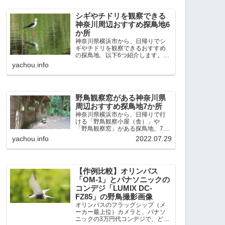
出現頻度が高いと感じた場所で
す。 北本自然観察公園：埼玉県...
シギやチドリを観察できる
神奈川周辺おすすめ探鳥地6
か所
神奈川県横浜市から、日帰りでシ
ギやチドリを観察できるおすすめ
の探鳥地、以下6つ紹介します。こ
れまで50か所近くの探鳥地を訪
yachou.info
れ、シギやチドリ観察の手応えを
感じた探鳥地です。ふなばし三番
瀬海浜公園：千葉県船橋市谷津干
潟公園：千葉県習志野市東京港...
野鳥観察窓がある神奈川県
周辺おすすめ探鳥地7か所
神奈川県横浜市から、日帰りで行
ける「野鳥観察小屋（舎）」や
「野鳥観察窓」がある探鳥地、7か
所を紹介します。どこもオススメ
yachou.info
2022.07.29
の探鳥地です。実際に訪れてみる
と、野山にいる野鳥、海や湖にい
る野鳥それぞれ違う観察になりま
した。街中にあり、電車で行ける...
【作例比較】オリンパス
「OM-1」とパナソニックの
コンデジ「LUMIX DC-
FZ85」の野鳥撮影画像
オリンパスのフラッグシップ（メ
ーカー最上位）カメラと、パナソ
ニックの3万円代コンデジで、どの