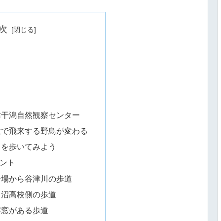
次
津干潟自然観察センター
位で飛来する野鳥が変わる
りを歩いてみよう
ント
輪場から谷津川の歩道
田沼高校側の歩道
察窓がある歩道