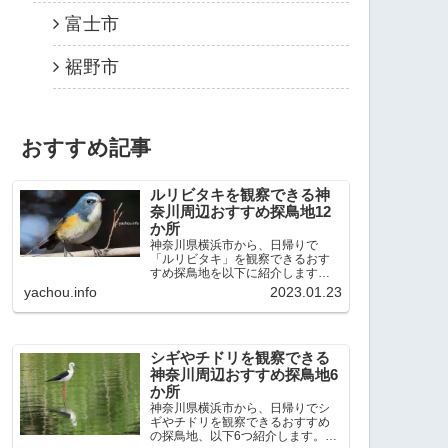
富士市
裾野市
おすすめ記事
ルリビタキを観察できる神
奈川周辺おすすめ探鳥地12
か所
神奈川県横浜市から、日帰りで
「ルリビタキ」を観察できるおす
すめ探鳥地を以下に紹介します。
これまで80か所近くの探鳥地を訪
yachou.info
2023.01.23
れ、手応えを感じた場所です。以
下、★ が多いほど観察しやすく、
出現頻度が高いと感じた場所で
す。 北本自然観察公園：埼玉県...
シギやチドリを観察できる
神奈川周辺おすすめ探鳥地6
か所
神奈川県横浜市から、日帰りでシ
ギやチドリを観察できるおすすめ
の探鳥地、以下6つ紹介します。こ