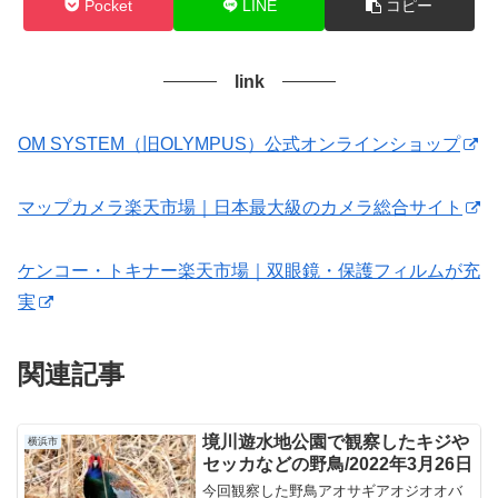
Pocket
LINE
コピー
link
OM SYSTEM（旧OLYMPUS）公式オンラインショップ
マップカメラ楽天市場｜日本最大級のカメラ総合サイト
ケンコー・トキナー楽天市場｜双眼鏡・保護フィルムが充
実
関連記事
境川遊水地公園で観察したキジや
横浜市
セッカなどの野鳥/2022年3月26日
今回観察した野鳥アオサギアオジオオバ