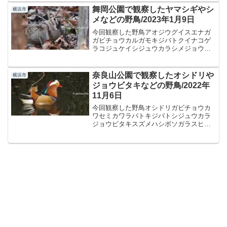
増えた「柏尾川（かしおがわ）」の流水
舞岡公園で観察したヤマシギやシ
横浜市
を一時的にた...
メなどの野鳥/2023年1月9日
今回観察した野鳥アオジウグイスエナガ
ガビチョウカルガモキジバトクイナコゲ
ラコジュケイシジュウカラシメジョウビ
タキタシギヒクイナヒヨドリメジロヤマ
ガラヤマシギ探鳥記録日時：
2023/01/09（月）場所：舞岡公園天候：
奈良山公園で観察したオシドリや
横浜市
はれ・10℃概要舞岡公園...
ジョウビタキなどの野鳥/2022年
11月6日
今回観察した野鳥オシドリガビチョウカ
ワセミカワラバトキジバトシジュウカラ
ジョウビタキスズメハシボソガラスヒヨ
ドリホオジロムクドリメジロ探鳥記録日
時：2022/11/06（日）場所：奈良山公園
天候：くもり・15℃概要奈良山公園｜展
望台と芝生広...