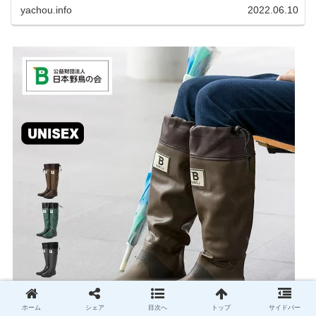
紹介します。私はコンデジを愛用しているのです
yachou.info
2022.06.10
が、相棒がオリンパス「OM-1」を使い始めたと
ころ、同じ被写体で...
ホーム
シェア
目次へ
トップ
サイドバー