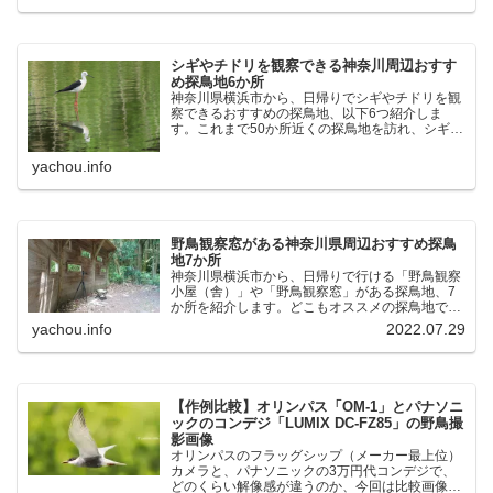
観察公園：埼玉県...
シギやチドリを観察できる神奈川周辺おすす
め探鳥地6か所
神奈川県横浜市から、日帰りでシギやチドリを観
察できるおすすめの探鳥地、以下6つ紹介しま
す。これまで50か所近くの探鳥地を訪れ、シギや
チドリ観察の手応えを感じた探鳥地です。ふなば
し三番瀬海浜公園：千葉県船橋市谷津干潟公園：
yachou.info
千葉県習志野市東京港...
野鳥観察窓がある神奈川県周辺おすすめ探鳥
地7か所
神奈川県横浜市から、日帰りで行ける「野鳥観察
小屋（舎）」や「野鳥観察窓」がある探鳥地、7
か所を紹介します。どこもオススメの探鳥地で
す。実際に訪れてみると、野山にいる野鳥、海や
yachou.info
2022.07.29
湖にいる野鳥それぞれ違う観察になりました。街
中にあり、電車で行ける...
【作例比較】オリンパス「OM-1」とパナソニ
ックのコンデジ「LUMIX DC-FZ85」の野鳥撮
影画像
オリンパスのフラッグシップ（メーカー最上位）
カメラと、パナソニックの3万円代コンデジで、
どのくらい解像感が違うのか、今回は比較画像を