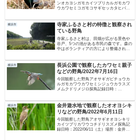
ンオカヨシガモカイツブリカルガモカワ
ウカワセミコガモコサギセッカタヒバリ
チョウゲンボウツグミハシビロガモバン
ヒヨドリホオジロムクドリモズヨシガモ
探鳥記録日時：2022/03/26（土）場所：
寺家ふるさと村の特徴と観察され
横浜市
境川遊水地公園...
ている野鳥
寺家ふるさと村は、田畑が広がる景色や
谷戸、5つの池がある市民の森です。森の
中はボランティアの方により整備されて
歩きやすくなっています。野鳥を観察し
やすいポイントは、谷本川（鶴見川支
流)、畑、田んぼ、池、谷戸の奥、丘陵な
長浜公園で観察したカワセミ親子
横浜市
ど。季節によって様々な...
などの野鳥/2022年7月16日
今回観察した野鳥アオサギガビチョウカ
ルガモカワウカワセミシジュウカラスズ
メムクドリメジロ探鳥記録日時：
2022/7/16（土）am場所：長浜公園天
候：くもりのち雨概要観察窓から見える
野鳥は少ない印象です。干潟には「アオ
金井遊水地で観察したオオヨシキ
横浜市
サギ」「カワウ」「カル...
リなどの野鳥/2022年6月11日
今回観察した野鳥アオサギオオヨシキリ
カイツブリカワウコチドリスズメ探鳥記
録日時：2022/06/11（土）場所：金井遊
水地（柏尾川）天候：くもり・風は穏や
か・18℃湿気あり金井遊水地は、洪水で