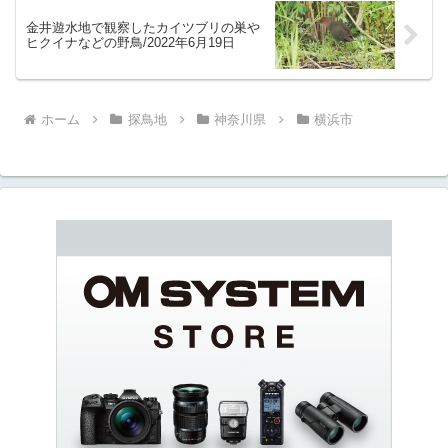
金井遊水地で観察したカイツブリの巣や
ヒクイナなどの野鳥/2022年6月19日
ホーム
探鳥地
神奈川県
横浜市