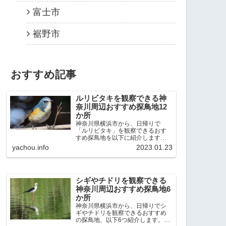
富士市
裾野市
おすすめ記事
ルリビタキを観察できる神
奈川周辺おすすめ探鳥地12
か所
神奈川県横浜市から、日帰りで
「ルリビタキ」を観察できるおす
すめ探鳥地を以下に紹介します。
これまで80か所近くの探鳥地を訪
yachou.info
2023.01.23
れ、手応えを感じた場所です。以
下、★ が多いほど観察しやすく、
出現頻度が高いと感じた場所で
す。 北本自然観察公園：埼玉県...
シギやチドリを観察できる
神奈川周辺おすすめ探鳥地6
か所
神奈川県横浜市から、日帰りでシ
ギやチドリを観察できるおすすめ
の探鳥地、以下6つ紹介します。こ