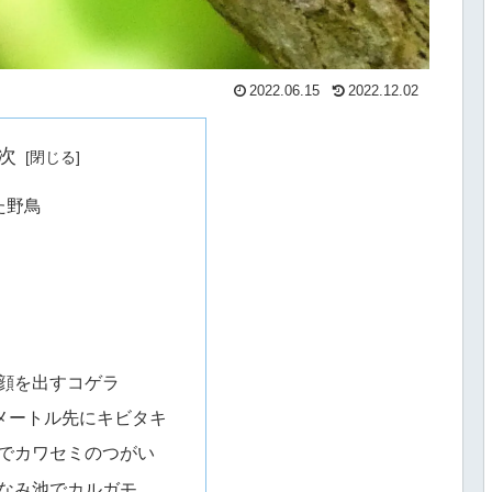
2022.06.15
2022.12.02
次
た野鳥
顔を出すコゲラ
0メートル先にキビタキ
でカワセミのつがい
なみ池でカルガモ