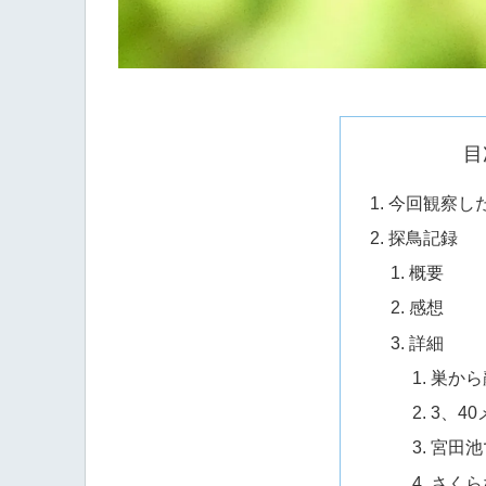
目
今回観察し
探鳥記録
概要
感想
詳細
巣から
3、4
宮田池
さくら