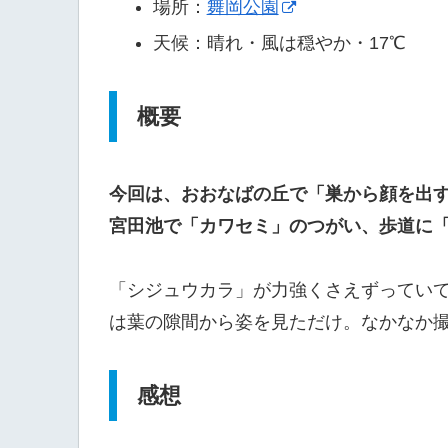
場所：
舞岡公園
天候：晴れ・風は穏やか・17℃
概要
今回は、おおなばの丘で「巣から顔を出
宮田池で「カワセミ」のつがい、歩道に
「シジュウカラ」が力強くさえずってい
は葉の隙間から姿を見ただけ。なかなか
感想