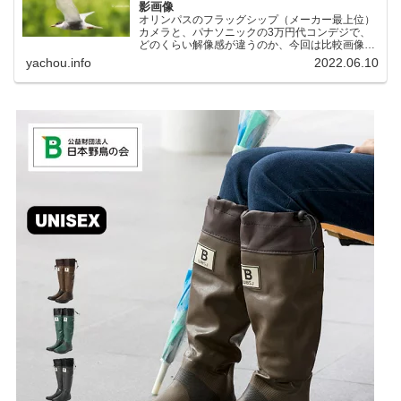
影画像
オリンパスのフラッグシップ（メーカー最上位）
カメラと、パナソニックの3万円代コンデジで、
どのくらい解像感が違うのか、今回は比較画像を
紹介します。私はコンデジを愛用しているのです
yachou.info
2022.06.10
が、相棒がオリンパス「OM-1」を使い始めたと
ころ、同じ被写体で...