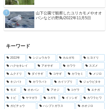
山下公園で観察したユリカモメやオオ
バンなどの野鳥/2022年11月5日
キーワード
2022年
シジュウカラ
カルガモ
ヒヨドリ
ハクセキレイ
アオサギ
カワウ
スズメ
ムクドリ
ダイサギ
コサギ
カワセミ
メジロ
キジバト
カワラバト
カイツブリ
ジョウビタキ
モズ
オオバン
アオジ
コゲラ
エナガ
トビ
ヤマガラ
コガモ
イソシギ
カワラヒワ
ガビチョウ
ハシブトガラス
ホオジロ