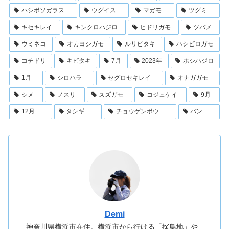
ハシボソガラス
ウグイス
マガモ
ツグミ
キセキレイ
キンクロハジロ
ヒドリガモ
ツバメ
ウミネコ
オカヨシガモ
ルリビタキ
ハシビロガモ
コチドリ
キビタキ
7月
2023年
ホシハジロ
1月
シロハラ
セグロセキレイ
オナガガモ
シメ
ノスリ
スズガモ
コジュケイ
9月
12月
タシギ
チョウゲンボウ
バン
Demi
神奈川県横浜市在住。横浜市から行ける「探鳥地」や