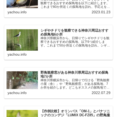
観察できるおすすめ探鳥地を以下に紹介します。
これまで80か所近くの探鳥地を訪れ、手応えを感
じた場所です。以下、★ が多いほど観察しやす
yachou.info
2023.01.23
く、出現頻度が高いと感じた場所です。 北本自然
観察公園：埼玉県...
シギやチドリを観察できる神奈川周辺おすす
め探鳥地6か所
神奈川県横浜市から、日帰りでシギやチドリを観
察できるおすすめの探鳥地、以下6つ紹介しま
す。これまで50か所近くの探鳥地を訪れ、シギや
チドリ観察の手応えを感じた探鳥地です。ふなば
し三番瀬海浜公園：千葉県船橋市谷津干潟公園：
yachou.info
千葉県習志野市東京港...
野鳥観察窓がある神奈川県周辺おすすめ探鳥
地7か所
神奈川県横浜市から、日帰りで行ける「野鳥観察
小屋（舎）」や「野鳥観察窓」がある探鳥地、7
か所を紹介します。どこもオススメの探鳥地で
す。実際に訪れてみると、野山にいる野鳥、海や
yachou.info
2022.07.29
湖にいる野鳥それぞれ違う観察になりました。街
中にあり、電車で行ける...
【作例比較】オリンパス「OM-1」とパナソニ
ックのコンデジ「LUMIX DC-FZ85」の野鳥撮